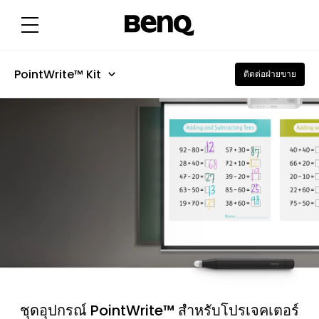
โ
อ
ก
า
ส
ก
า
PointWrite™ Kit
ติดต่อฝ่ายขาย
ร
ทำ
กิ
จ
ก
ร
ร
ม
ร่
ว
ม
กั
น
ใ
น
ห้
อ
ง
เ
รี
ย
น
ชุดอุปกรณ์ PointWrite™ สําหรับโปรเจคเตอร์
ที่