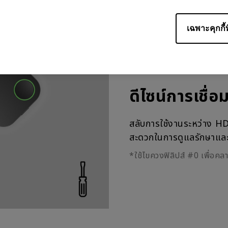
เฉพาะคุกกี้ท
ดีไซน์การเชื่
สลับการใช้งานระหว่าง HD
สะดวกในการดูแลรักษาและใช
*ใช้ไขควงฟิลิปส์ #0 เพื่อคล