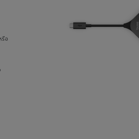
หรือ
ว