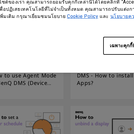
นมัติภายใน X-Sign...
บไซต์ของเรา คุณสามารถยอมรับคุกกี้เหล่านี้ได้โดยคลิกที่ “Acc
พื่อปฏิเสธเทคโนโลยีที่ไม่จำเป็นทั้งหมด คุณสามารถปรับแต่งการ
ูลเพิ่มเติม กรุณาเยี่ยมชมนโยบาย
Cookie Policy
และ
นโยบายควา
เฉพาะคุกกี้ท
 to use Agent Mode
DMS - How to install
BenQ DMS (Device...
Apps?