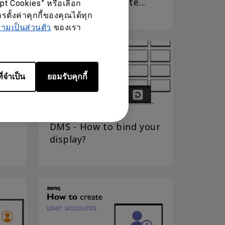
role and substitute...
ept Cookies” หรือเลือก
ตั้งค่าคุกกี้ของคุณได้ทุก
มเป็นส่วนตัว
ของเรา
ี่จำเป็น
ยอมรับคุกกี้
DMS - How to bind your
display?