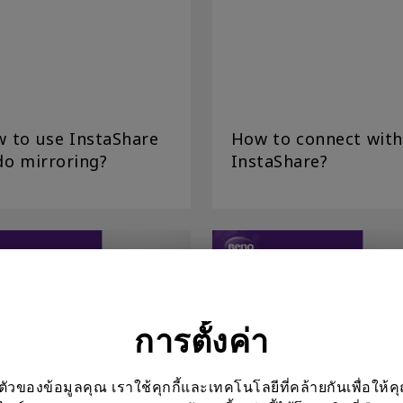
 to use InstaShare
How to connect with
do mirroring?
InstaShare?
การตั้งค่า
ะใช้การเล่น USB
ฉันจะจัดการ X-Sign CMS
ของข้อมูลคุณ เราใช้คุกกี้และเทคโนโลยีที่คล้ายกันเพื่อให้คุ