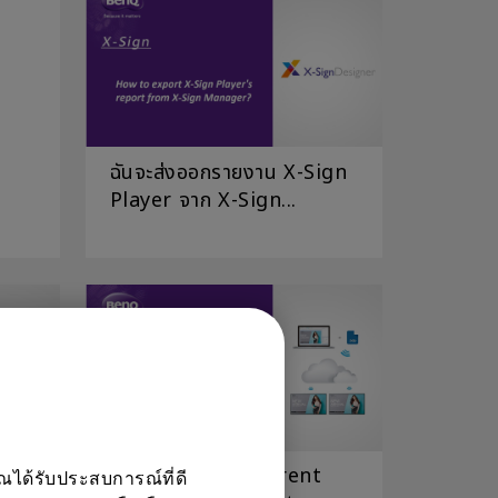
ฉันจะส่งออกรายงาน X-Sign
Player จาก X-Sign...
...
How to set different
ณได้รับประสบการณ์ที่ดี