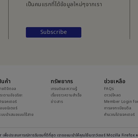
เป็นคนแรกที่ได้ข้อมูลใหม่ๆจากเรา
Subscribe
ินค้า
ทรัพยากร
ช่วยเหลือ
้ายดิจิตอล
เทรนด์และความรู้
FAQs
ระดานอัจฉริยะ
เรื่องราวความสำเร็จ
ดาวน์โหลด
ปรเจคเตอร์
ข่าวสาร
Member Login fo
อมอนิเตอร์
การลงทะเบียนดีล
ะบบนำเสนอแบบไร้สาย
คำนวณโปรเจคเตอร์
r เพื่อประสบการณ์การรับชมที่ดีที่สุด เราขอแนะนำให้คุณใช้เบราว์เซอร์ Mozilla Fi