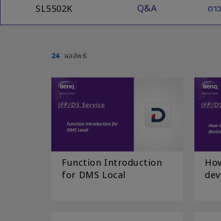
Q&A
ดาว
SL5502K
24
ผลลัพธ์
Function Introduction
How
for DMS Local
dev