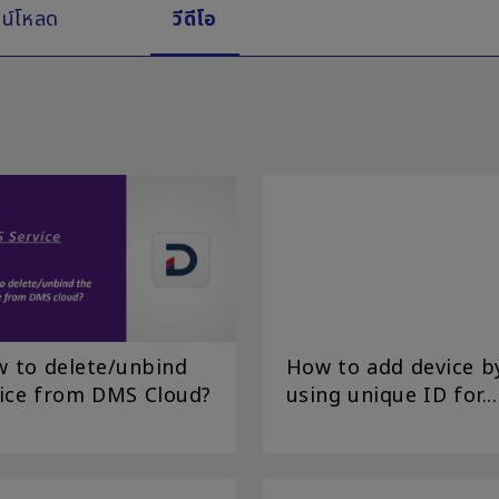
น์โหลด
วีดีโอ
 to delete/unbind
How to add device b
ice from DMS Cloud?
using unique ID for...