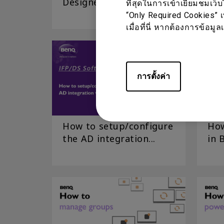
Designer Express (v2.6)?
อัตโ
ที่สุดในการเข้าเยี่ยมชมเว็
“Only Required Cookies” เ
เมื่อที่นี่ หากต้องการข้อม
การตั้งค่า
How to setup/configure
How
the AD integration...
in 