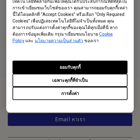
เทคโนโลยีที่คล้ายกันเพื่อให้คุณได้รับประสบการณ์ที่ดีที่สุดใน
การเข้าเยี่ยมชมเว็บไซต์ของเรา คุณสามารถยอมรับคุกกี้เหล่า
นี้ได้โดยคลิกที่ “Accept Cookies” หรือเลือก “Only Required
Cookies” เพื่อปฏิเสธเทคโนโลยีที่ไม่จำเป็นทั้งหมด คุณ
How to set different role and
สามารถปรับแต่งการตั้งค่าคุกกี้ของคุณได้ทุกเมื่อที่นี่ หาก
ต้องการข้อมูลเพิ่มเติม กรุณาเยี่ยมชมนโยบาย
Cookie
substitute admin for X-Sign CMS?
Policy
และ
นโยบายความเป็นส่วนตัว
ของเรา
ยอมรับคุกกี้
เฉพาะคุกกี้ที่จำเป็น
ติอต่อเรา
การตั้งค่า
ยินดีต้อนรับ
Email หาเรา