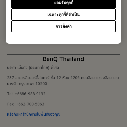
ยอมรับคุกกี้
สมัครรับจดหมายข่าว
เฉพาะคุกกี้ที่จำเป็น
เป็นคนแรกที่ได้ข้อมูลใหม่ๆจากเรา
การตั้งค่า
Subscribe
BenQ Thailand
บริษัท เบ็นคิว (ประเทศไทย) จำกัด
287 อาคารลิเบอร์ตี้สแควร์ ชั้น 12 ห้อง 1206 ถนนสีลม แขวงสีลม เขต
บางรัก กรุงเทพฯ 10500
Tel: +6686-988-9132
Fax: +662-700-5863
หรือค้นหาสำนักงานในพื้นที่ของคุณ