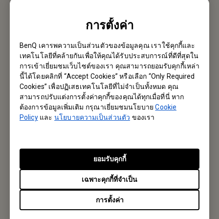
Email หาเรา
การตั้งค่า
BenQ เคารพความเป็นส่วนตัวของข้อมูลคุณ เราใช้คุกกี้และ
เทคโนโลยีที่คล้ายกันเพื่อให้คุณได้รับประสบการณ์ที่ดีที่สุดใน
สมัครรับจดหมายข่าว
การเข้าเยี่ยมชมเว็บไซต์ของเรา คุณสามารถยอมรับคุกกี้เหล่า
นี้ได้โดยคลิกที่ “Accept Cookies” หรือเลือก “Only Required
Cookies” เพื่อปฏิเสธเทคโนโลยีที่ไม่จำเป็นทั้งหมด คุณ
เป็นคนแรกที่ได้ข้อมูลใหม่ๆจากเรา
สามารถปรับแต่งการตั้งค่าคุกกี้ของคุณได้ทุกเมื่อที่นี่ หาก
ต้องการข้อมูลเพิ่มเติม กรุณาเยี่ยมชมนโยบาย
Cookie
Policy
และ
นโยบายความเป็นส่วนตัว
ของเรา
Subscribe
ยอมรับคุกกี้
BenQ Thailand
เฉพาะคุกกี้ที่จำเป็น
บริษัท เบ็นคิว (ประเทศไทย) จำกัด
การตั้งค่า
287 อาคารลิเบอร์ตี้สแควร์ ชั้น 12 ห้อง 1206 ถนนสีลม แขวงสีลม เขต