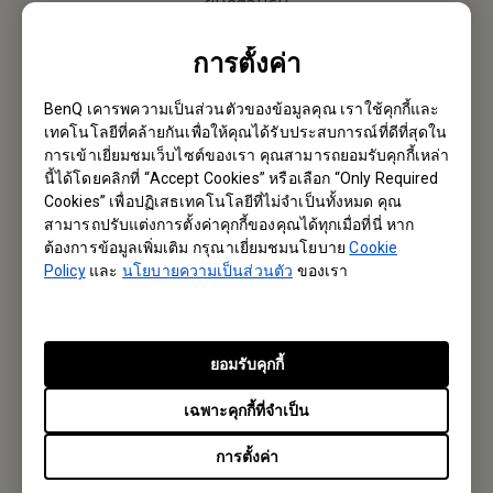
ยินดีต้อนรับ
การตั้งค่า
Email หาเรา
BenQ เคารพความเป็นส่วนตัวของข้อมูลคุณ เราใช้คุกกี้และ
เทคโนโลยีที่คล้ายกันเพื่อให้คุณได้รับประสบการณ์ที่ดีที่สุดใน
การเข้าเยี่ยมชมเว็บไซต์ของเรา คุณสามารถยอมรับคุกกี้เหล่า
สมัครรับจดหมายข่าว
นี้ได้โดยคลิกที่ “Accept Cookies” หรือเลือก “Only Required
Cookies” เพื่อปฏิเสธเทคโนโลยีที่ไม่จำเป็นทั้งหมด คุณ
เป็นคนแรกที่ได้ข้อมูลใหม่ๆจากเรา
สามารถปรับแต่งการตั้งค่าคุกกี้ของคุณได้ทุกเมื่อที่นี่ หาก
ต้องการข้อมูลเพิ่มเติม กรุณาเยี่ยมชมนโยบาย
Cookie
Policy
และ
นโยบายความเป็นส่วนตัว
ของเรา
Subscribe
ยอมรับคุกกี้
BenQ Thailand
เฉพาะคุกกี้ที่จำเป็น
บริษัท เบ็นคิว (ประเทศไทย) จำกัด
การตั้งค่า
287 อาคารลิเบอร์ตี้สแควร์ ชั้น 12 ห้อง 1206 ถนนสีลม แขวงสีลม เขต