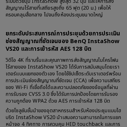
ระบบด้วยปุ่ม InstaShow สูงสุด 32 ปุ่ม และให้การส่ง
สัญญาณไร้สายที่เสถียรสูงถึง 65 ฟุต (20 ม.) เพื่อให้
ครอบคลุมสื่อกลาง ไปจนถึงห้องประชุมขนาดใหญ่
ยกระดับประสบการณ์การประชุมด้วยการประเมิน
ช่องสัญญาณที่ชัดเจนของ BenQ InstaShow
VS20 และการเข้ารหัส AES 128 บิต
วิดีโอ 4K ที่ราบรื่นและคุณภาพการส่งสัญญาณไมโครโฟน
ไร้สายของ InstaShow VS20 ได้รับการสนับสนุนโดยเรา
เตอร์แบบแยกของตัวเอง โดยใช้ชิปเซ็ตระดับเราเตอร์พร้อม
การประเมินช่องสัญญาณที่ชัดเจน (CCA) เพื่อความเสถียร
ของ Wi-Fi ที่เชื่อถือได้และความปลอดภัยของข้อมูลที่ผ่าน
การรับรอง CVSS 3.0 ซึ่งได้รับการปกป้องโดยการรับรอง
ความถูกต้อง WPA2 ด้วย AES การเข้ารหัส 128 บิต
ด้วยโซลูชันชั้นนำของอุตสาหกรรมสำหรับห้องประชุมแบบไฮ
บริด InstaShow VS20 นำเสนอความสามารถในการแยก
หน้าจอ 4 ทิศทาง การควบคุม HID touchback และการ