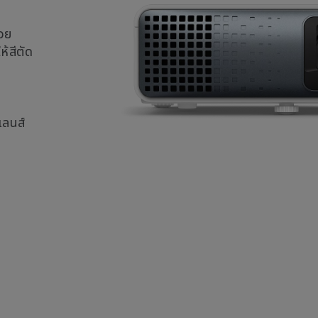
วย
้สีตัด
เลนส์