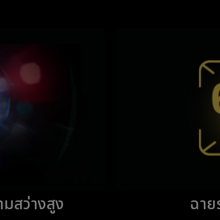
ามสว่างสูง
ฉายระ