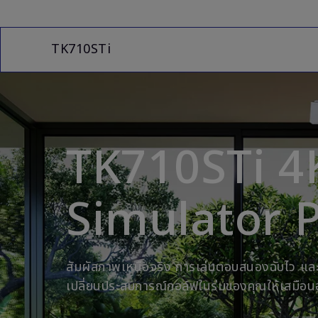
TK710STi
TK710STi 4
Simulator P
สัมผัสภาพเหนือจริง การเล่นตอบสนองฉับไว แล
เปลี่ยนประสบการณ์กอล์ฟในร่มของคุณให้เสมือน