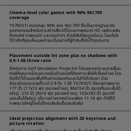
Cinema-level color gamut with 96% REC709
coverage
TK700STi ครอบคลุม 96% ของ Rec.709 ซึ่งเป็นมาตรฐานระดับ
อุตสาหกรรมสำหรับการสร้างสีในวิดีโอและภาพยนตร์ HD เพลิดเพลิน
กับกอล์ฟ ภาพยนตร์ และเกมต่างๆ ด้วยสีสันที่สมบูรณ์แบบ โดยมั่นใจ
ได้ว่าสิ่งที่คุณเห็นบนหน้าจอเป็นอย่างที่ผู้กำกับตั้งใจไว้ทุกประการ
Placement outside hit zone plus no shadows with
0.9-1.08 throw ratio
สำหรับการ Golf Simulation Projector โปรเจคเตอร์ระยะฉายสั้นจะ
ช่วยให้คุณวางโปรเจคเตอร์ในตำแหน่งที่ต้องการเพื่อให้เต็มหน้าจอ โดย
ติดตั้งไว้ด้านนอกพื้นที่ตีอย่างปลอดภัยและไม่ทำให้เกิดเงา ด้วย
อัตราส่วนระยะฉายตั้งแต่ 0.9 ถึง 1.08 TK700STi จึงฉายภาพขนาด
177 นิ้ว (7.7x13 ฟุต (ขนาดหน้าจอ); 86x154 นิ้ว (ขนาดที่มองเห็นได้
จริง)) -210 นิ้ว (9x16 ฟุต (ขนาดหน้าจอ); 103x183 นิ้ว (ขนาดที่
มองเห็นได้จริง)) เมื่อวางห่างจากหน้าจอเพียง 11-16 ฟุต ทำให้ได้
ภาพขนาดใหญ่โดยไม่ต้องเสียเงินซื้อเลนส์เสริม
Ideal projection alignment with 2D keystone and
picture rotation