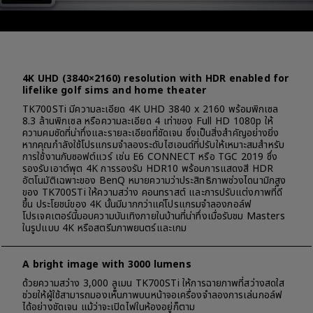
4K UHD (3840×2160) resolution with HDR enabled for
lifelike golf sims and home theater
TK700STi มีความละเอียด 4K UHD 3840 x 2160 พร้อมพิกเซล
8.3 ล้านพิกเซล หรือความละเอียด 4 เท่าของ Full HD 1080p ให้
ความคมชัดที่น่าทึ่งและรายละเอียดที่ชัดเจน ซึ่งเป็นสิ่งสำคัญอย่างยิ่ง
หากคุณกำลังใช้โปรแกรมจำลองระดับไฮเอนด์ที่ปรับให้เหมาะสมสำหรับ
การใช้งานกับซอฟต์แวร์ เช่น E6 CONNECT หรือ TGC 2019 ซึ่ง
รองรับเอาต์พุต 4K การรองรับ HDR10 พร้อมการแสดงสี HDR
อัตโนมัติเฉพาะของ BenQ หมายความว่าประสิทธิภาพช่วงไดนามิกสูง
ของ TK700STi ให้ความสว่าง คอนทราสต์ และการปรับแต่งภาพที่ดี
ขึ้น ประโยชน์ของ 4K นั้นมีมากกว่าแค่โปรแกรมจำลองกอล์ฟ
โปรเจคเตอร์นี้มอบความบันเทิงภายในบ้านที่น่าทึ่งเมื่อรับชม Masters
ในรูปแบบ 4K หรือสตรีมภาพยนตร์และเกม
A bright image with 3000 lumens
ด้วยความสว่าง 3,000 ลูเมน TK700STi ให้การฉายภาพที่สว่างสดใส
ช่วยให้ผู้ใช้สามารถมองเห็นภาพบนหน้าจอเครื่องจำลองการเล่นกอล์ฟ
ได้อย่างชัดเจน แม้ว่าจะเปิดไฟในห้องอยู่ก็ตาม