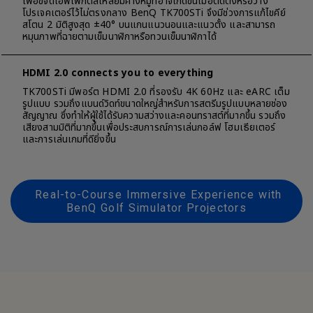
เพื่อขจัดเอฟเฟกต์สี่เหลี่ยมคางหมูที่อาจเกิดขึ้นเมื่อติดตั้งหรือวาง
โปรเจคเตอร์ไว้ไม่ตรงกลาง BenQ TK700STi จึงมีช่วงการแก้ไขคีย์
สโตน 2 มิติสูงสุด ±40° บนแกนแนวนอนและแนวตั้ง และสามารถ
หมุนภาพที่ฉายตามเข็มนาฬิกาหรือทวนเข็มนาฬิกาได้
HDMI 2.0 connects you to everything
TK700STi มีพอร์ต HDMI 2.0 ที่รองรับ 4K 60Hz และ eARC เต็ม
รูปแบบ รวมถึงแบนด์วิดท์ขนาดใหญ่สำหรับการสตรีมรูปแบบหลายช่อง
สัญญาณ ซึ่งทำให้ผู้ใช้ได้รับความสว่างและคอนทราสต์ที่มากขึ้น รวมถึง
เสียงสามมิติที่มากขึ้นเพื่อประสบการณ์การเล่นกอล์ฟ โฮมเธียเตอร์
และการเล่นเกมที่ดียิ่งขึ้น
Real-to-Course Immersive Experience with
BenQ Golf Simulator Projectors