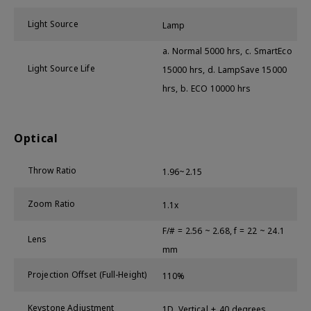
Light Source
Lamp
a. Normal 5000 hrs, c. SmartEco
Light Source Life
15000 hrs, d. LampSave 15000
hrs, b. ECO 10000 hrs
Optical
Throw Ratio
1.96~2.15
Zoom Ratio
1.1x
F/# = 2.56 ~ 2.68, f = 22 ~ 24.1
Lens
mm
Projection Offset (Full-Height)
110%
Keystone Adjustment
1D, Vertical ± 40 degrees