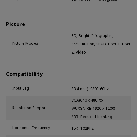
Picture
3D, Bright, Infographic,
Picture Modes
Presentation, sRGB, User 1, User
2, Video
Compatibility
Input Lag
33.4 ms (1080P 60Hz)
VGA(640 x 480) to
Resolution Support
WUXGA_RB(1920 x 1200)
*RB=Reduced blanking
Horizontal Frequency
15K~102KHz