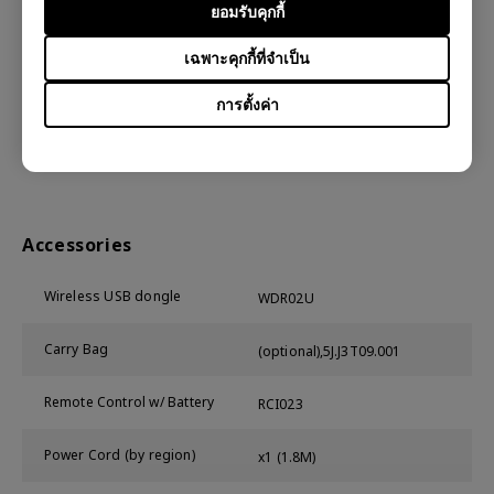
ยอมรับคุกกี้
Typical Power Consumption
270W/110V
(110V)
เฉพาะคุกกี้ที่จำเป็น
Stand-by Power Consumption
<0.5W
การตั้งค่า
Acoustic Noise (Typ./Eco.)(dB)
33/29 dB
Accessories
Wireless USB dongle
WDR02U
Carry Bag
(optional),5J.J3T09.001
Remote Control w/ Battery
RCI023
Power Cord (by region)
x1 (1.8M)