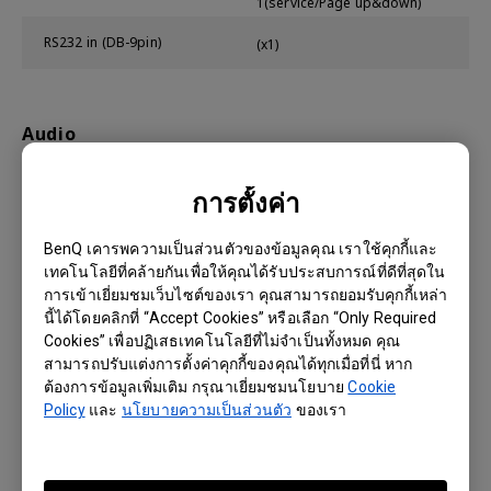
1(service/Page up&down)
RS232 in (DB-9pin)
(x1)
Audio
Speaker
(x1), 2W
การตั้งค่า
Audio in (3.5mm Mini Jack)
(x1)
BenQ เคารพความเป็นส่วนตัวของข้อมูลคุณ เราใช้คุกกี้และ
เทคโนโลยีที่คล้ายกันเพื่อให้คุณได้รับประสบการณ์ที่ดีที่สุดใน
Audio out (3.5mm Mini Jack)
(x1)
การเข้าเยี่ยมชมเว็บไซต์ของเรา คุณสามารถยอมรับคุกกี้เหล่า
นี้ได้โดยคลิกที่ “Accept Cookies” หรือเลือก “Only Required
Cookies” เพื่อปฏิเสธเทคโนโลยีที่ไม่จำเป็นทั้งหมด คุณ
สามารถปรับแต่งการตั้งค่าคุกกี้ของคุณได้ทุกเมื่อที่นี่ หาก
Environment
ต้องการข้อมูลเพิ่มเติม กรุณาเยี่ยมชมนโยบาย
Cookie
Policy
และ
นโยบายความเป็นส่วนตัว
ของเรา
Operating Temperature
0~40℃
Power Supply
AC 100 to 240 V, 50/60 Hz