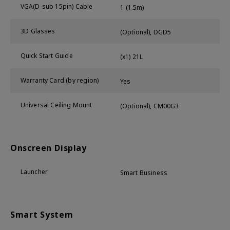
VGA(D-sub 15pin) Cable
1 (1.5m)
3D Glasses
(Optional), DGD5
Quick Start Guide
(x1) 21L
Warranty Card (by region)
Yes
Universal Ceiling Mount
(Optional), CM00G3
Onscreen Display
Launcher
Smart Business
Smart System