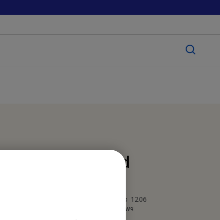
BenQ Thailand
บริษัท เบ็นคิว (ประเทศไทย) จำกัด
287 อาคารลิเบอร์ตี้สแควร์ ชั้น 12 ห้อง 1206
ถนนสีลม แขวงสีลม เขตบางรัก กรุงเทพฯ
10500