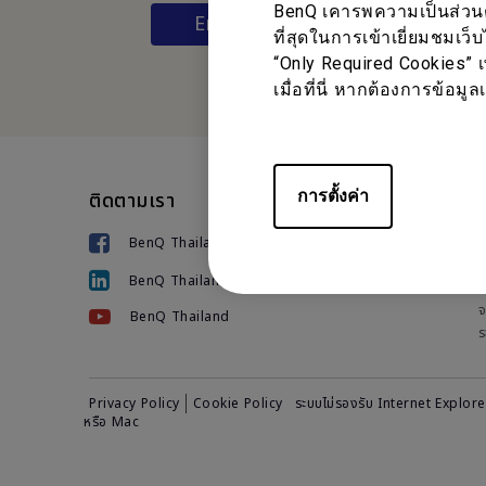
BenQ เคารพความเป็นส่วนตัว
Email หาเรา
ที่สุดในการเข้าเยี่ยมชมเว็
“Only Required Cookies” เ
เมื่อที่นี่ หากต้องการข้อม
การตั้งค่า
ติดตามเรา
ทรัพยากร
ส
องค์กร
ป
BenQ Thailand
การศึกษา
ก
BenQ Thailand
พิพิธภัณฑ์
โ
จ
BenQ Thailand
ร
Privacy Policy
Cookie Policy
ระบบไม่รองรับ Internet Explore
หรือ Mac