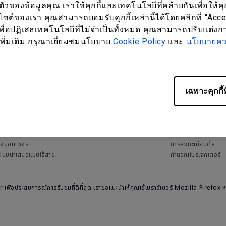
ของข้อมูลคุณ เราใช้คุกกี้และเทคโนโลยีที่คล้ายกันเพื่อให้คุ
บไซต์ของเรา คุณสามารถยอมรับคุกกี้เหล่านี้ได้โดยคลิกที่ “Acc
Subscribe
พื่อปฏิเสธเทคโนโลยีที่ไม่จำเป็นทั้งหมด คุณสามารถปรับแต่งการ
ูลเพิ่มเติม กรุณาเยี่ยมชมนโยบาย
Cookie Policy
และ
นโยบายควา
เฉพาะคุกกี้ท
ินค้า
ทรัพยากร
ช่วยเหลือ
้ายดิจิตอล
เทรนด์และความรู้
FAQs
ระดานอัจฉริยะ
เรื่องราวความสำเร็จ
ดาวน์โหลด
ปรเจคเตอร์
ข่าวสาร
Member Login fo
อมอนิเตอร์
การลงทะเบียนดีล
ะบบนำเสนอแบบไร้สาย
คำนวณโปรเจคเตอร์
r เพื่อประสบการณ์การรับชมที่ดีที่สุด เราขอแนะนำให้คุณใช้เบราว์เซอร์ Mozilla Fi