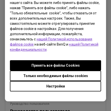
нашего сайта. Вы можете либо принять файлы cookie,
нажав “Принять все файлы cookie”, либо нажать
“Только обязательные cookie”, чтобы отказаться от
всех дополнительных настроек. Также, Вы
самостоятельно можете отрегулировать принятие
Руководство пользователя
файлов cookie в настройках. Для получения
Specifications
дополнительной информации, пожалуйста,
ознакомьтесь с
нашей Политикой использования
Обновить:
2010/04/30
файлов cookie
на веб-сайте BenQ и
нашей Политикой
Язык:
English
конфиденциальности
.
Размер файла:
144.92 KB
Версия:
Принять все файлы Сookies
Просмотр
Только необходимые файлы cookies
Настройки
Руководство пользователя