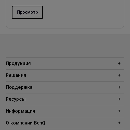
Просмотр
Продукция
Проекторы
Решения
Мониторы
Образование
Поддержка
Бизнес
Поддержка
Ресурсы
Загрузки
Проекционный калькулятор
Информация
База знаний
BenQ AQCOLOR
О компании BenQ