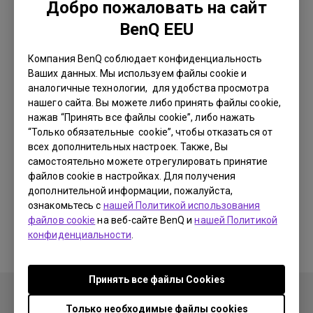
Добро пожаловать на сайт
BenQ EEU
Компания BenQ соблюдает конфиденциальность
Ваших данных. Мы используем файлы cookie и
аналогичные технологии, для удобства просмотра
Связь
Настройка и эксплуатация
нашего сайта. Вы можете либо принять файлы cookie,
нажав “Принять все файлы cookie”, либо нажать
“Только обязательные cookie”, чтобы отказаться от
всех дополнительных настроек. Также, Вы
самостоятельно можете отрегулировать принятие
файлов cookie в настройках. Для получения
Почему мой монитор BenQ не может
дополнительной информации, пожалуйста,
отображать должным образом через кабель
ознакомьтесь с
нашей Политикой использования
USB-C (тип C)?
файлов cookie
на веб-сайте BenQ и
нашей Политикой
конфиденциальности
.
Принять все файлы Сookies
Только необходимые файлы cookies