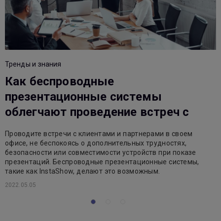
Тренды и знания
Т
Как беспроводные
презентационные системы
облегчают проведение встреч с
клиентами и партнерами
Проводите встречи с клиентами и партнерами в своем
Б
офисе, не беспокоясь о дополнительных трудностях,
W
безопасности или совместимости устройств при показе
в
презентаций. Беспроводные презентационные системы,
такие как InstaShow, делают это возможным.
2
2022.05.05