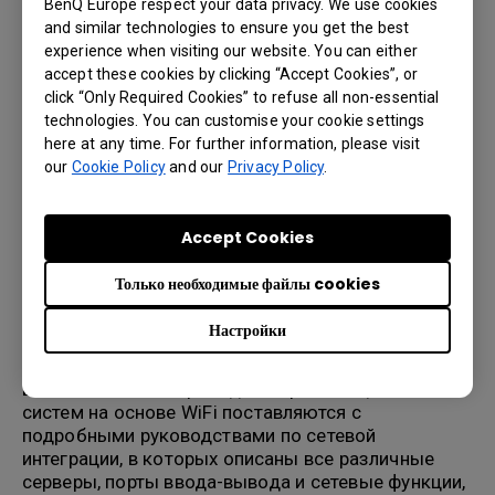
BenQ Europe respect your data privacy. We use cookies
and similar technologies to ensure you get the best
В организациях, где безопасность данных
experience when visiting our website. You can either
является критическим фактором, таких как
accept these cookies by clicking “Accept Cookies”, or
финансовые учреждения, правительство или
click “Only Required Cookies” to refuse all non-essential
юридические фирмы, ИТ-менеджеры требуют,
technologies. You can customise your cookie settings
чтобы код был сертифицирован третьей стороной,
here at any time. For further information, please visit
так как это будет гарантировать его безопасное
our
Cookie Policy
and our
Privacy Policy
.
использование.
Опасность приложений
заключается в том, что их можно клонировать и
перенаправлять конфиденциальную информацию
Accept Cookies
третьей стороне. Кроме того, посетители могут не
иметь возможности установить на свое
Только необходимые файлы cookies
устройство неавторизованное приложение для
использования системы.
Настройки
Более сложная установка
Большинство беспроводных презентационных
систем на основе WiFi поставляются с
подробными руководствами по сетевой
интеграции, в которых описаны все различные
серверы, порты ввода-вывода и сетевые функции,