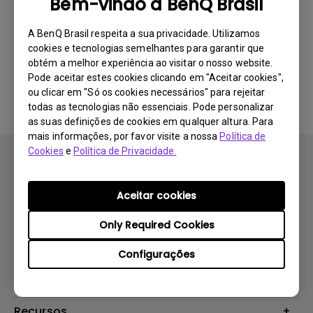
Bem-vindo à BenQ Brasil
Mais recente
0 Resultados
A BenQ Brasil respeita a sua privacidade. Utilizamos
cookies e tecnologias semelhantes para garantir que
obtém a melhor experiência ao visitar o nosso website.
Nenhum vídeo relacionado
Pode aceitar estes cookies clicando em "Aceitar cookies",
ou clicar em "Só os cookies necessários" para rejeitar
todas as tecnologias não essenciais. Pode personalizar
as suas definições de cookies em qualquer altura. Para
mais informações, por favor visite a nossa
Política de
Cookies
e
Política de Privacidade.
Aceitar cookies
Produtos
Only Required Cookies
Projetores
Soluções
Configurações
Monitores
B2B
Suporte
Telas Interativas
Zowie Brasil
Perguntas Frequentes
Recursos