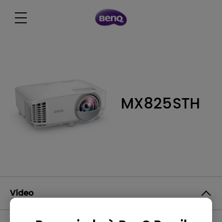
MX825STH
Vídeo