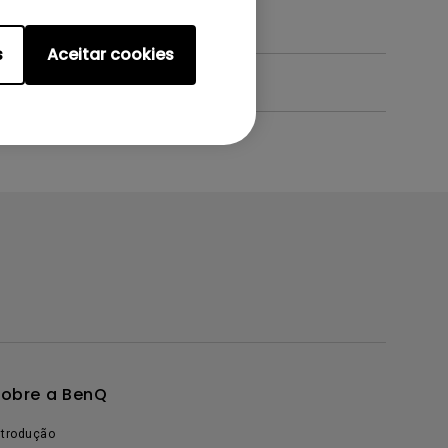
s
Aceitar cookies
obre a BenQ
ntrodução