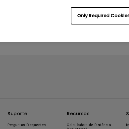
Only Required Cookie
 no meu projetor. Como posso resolver isso?
Suporte
Recursos
S
Perguntas Frequentes
Calculadora de Distância
I