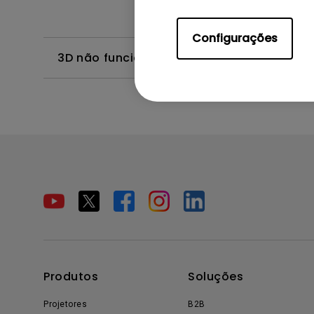
Configurações
3D não funciona ou perde a sincronização
Produtos
Soluções
Projetores
B2B