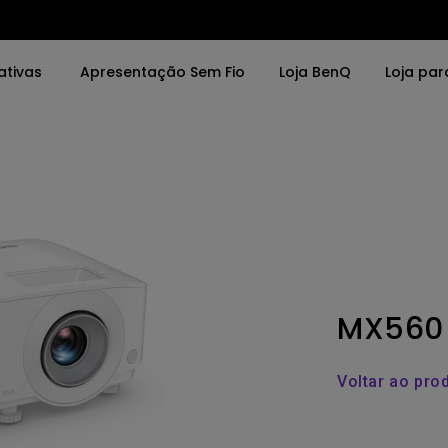
ativas
Apresentação Sem Fio
Loja BenQ
Loja par
vras
Por Palavras
Soluções
o da Tela
4K UHD (3840×2160)
Salas de Reunião
0x2160)
Projeção de Tiro Curto
Interativos (Educa
LED
Instalação Profissi
MX560
rbolt
Laser
DR
Com Android TV
Voltar ao pro
porte de ajuste de
Com Baixa Latência