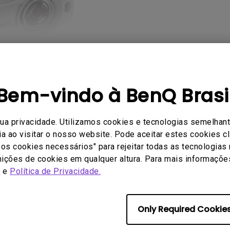
Bem-vindo à BenQ Brasi
eo sobre perguntas frequentes
Gara
sua privacidade. Utilizamos cookies e tecnologias semelhant
a ao visitar o nosso website. Pode aceitar estes cookies cl
ó os cookies necessários" para rejeitar todas as tecnologias
huma pergunta frequente relacio
nições de cookies em qualquer altura. Para mais informações,
s
e
Política de Privacidade.
Only Required Cookie
ntas frequentes sobre o projetor M