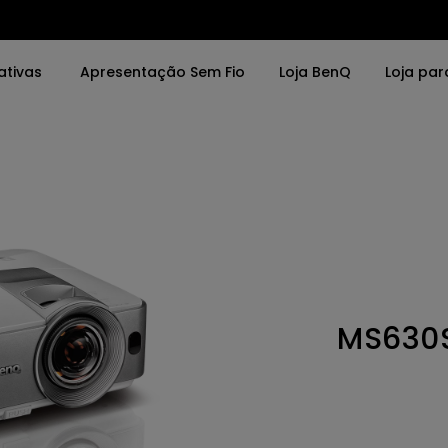
ativas
Apresentação Sem Fio
Loja BenQ
Loja par
vras
Por Palavras
Soluções
o da Tela
4K UHD (3840×2160)
Salas de Reunião
0x2160)
Projeção de Tiro Curto
Interativos (Educa
LED
Instalação Profissi
MS630
rbolt
Laser
DR
Com Android TV
porte de ajuste de
Com Baixa Latência