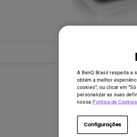
Víd
A BenQ Brasil respeita a 
obtém a melhor experiênci
cookies", ou clicar em "S
Nen
personalizar as suas defi
nossa
Política de Cookie
Configurações
Pergu