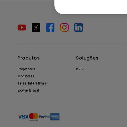
Produtos
Soluções
Projetores
B2B
Monitores
Telas Interativas
Zowie Brasil