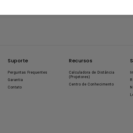
Suporte
Recursos
S
Perguntas Frequentes
Calculadora de Distância
I
(Projetores)
Garantia
R
Centro de Conhecimento
Contato
N
L