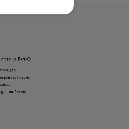
obre a BenQ
ntrodução
esponsabilidades
otícias
ogística Reversa