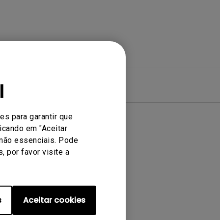
l
ntia
es para garantir que
icando em "Aceitar
 não essenciais. Pode
nada
 por favor visite a
s
Aceitar cookies
S630ST