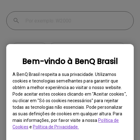
Conexão
Configuração e Operação
Bem-vindo à BenQ Brasil
A BenQ Brasil respeita a sua privacidade. Utilizamos
cookies e tecnologias semelhantes para garantir que
Ao conectar o monitor a um Mac, o modo
obtém a melhor experiência ao visitar o nosso website.
de imagem HDR está disponível apenas no
Pode aceitar estes cookies clicando em "Aceitar cookies",
menu na tela. Como posso alternar entre
ou clicar em "Só os cookies necessários" para rejeitar
os outros modos de imagem no menu na
todas as tecnologias não essenciais. Pode personalizar
tela?
as suas definições de cookies em qualquer altura. Para
mais informações, por favor visite a nossa
Política de
Cookies
e
Política de Privacidade.
Monitor com HDR10+