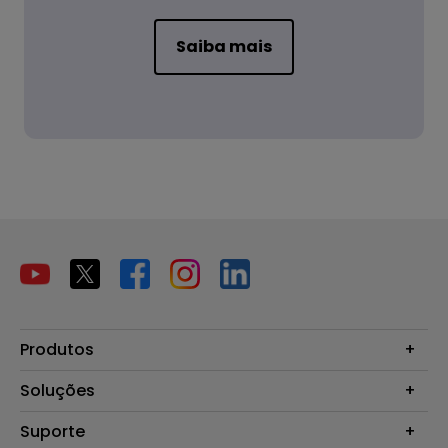
Saiba mais
Produtos
Projetores
Soluções
Monitores
B2B
Suporte
Telas Interativas