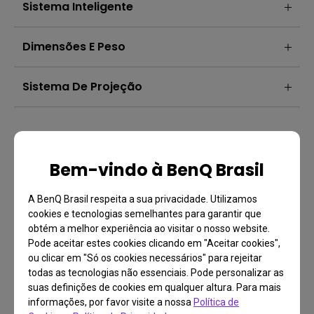
Sistema Inteligente
Dimensões E Peso
Sistema De Projeção
The brightness value shown here follows ISO 21118 and the actual
brightness may vary based on the unit you get, its usage conditions
Bem-vindo à BenQ Brasil
and environmental factors.
A BenQ Brasil respeita a sua privacidade. Utilizamos
cookies e tecnologias semelhantes para garantir que
obtém a melhor experiência ao visitar o nosso website.
Pode aceitar estes cookies clicando em "Aceitar cookies",
ou clicar em "Só os cookies necessários" para rejeitar
todas as tecnologias não essenciais. Pode personalizar as
suas definições de cookies em qualquer altura. Para mais
informações, por favor visite a nossa
Política de