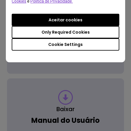
Cookies
e
Política de Privacidade.
FAQ
Aceitar cookies
Alguma pergunta?
Only Required Cookies
Cookie Settings
Saber mais
Baixar
Manual do Usuário