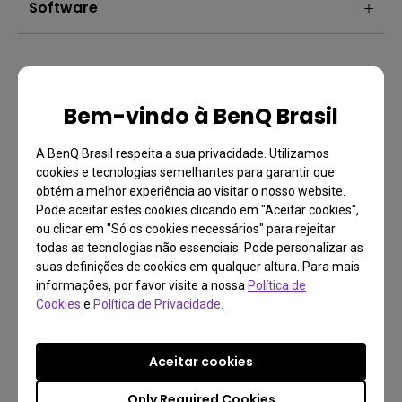
Software
Bem-vindo à BenQ Brasil
A BenQ Brasil respeita a sua privacidade. Utilizamos
cookies e tecnologias semelhantes para garantir que
obtém a melhor experiência ao visitar o nosso website.
Pode aceitar estes cookies clicando em "Aceitar cookies",
ou clicar em "Só os cookies necessários" para rejeitar
todas as tecnologias não essenciais. Pode personalizar as
suas definições de cookies em qualquer altura. Para mais
FAQ
informações, por favor visite a nossa
Política de
Alguma pergunta?
Cookies
e
Política de Privacidade.
Aceitar cookies
Only Required Cookies