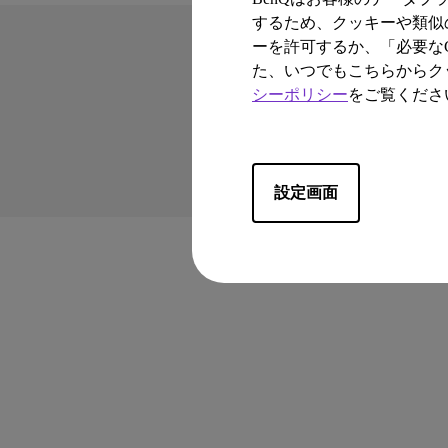
するため、クッキーや類似の
ーを許可するか、「必要なC
た、いつでもこちらからク
シーポリシー
をご覧くださ
Copyright © 2024 BenQ. A
プライバシーポリシー
特定商取引法/古物
設定画面