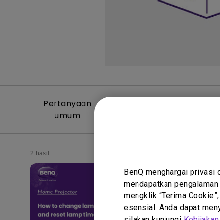
Pertanyaan
Video Per
umum
Um
2 hasil
BenQ menghargai privasi 
mendapatkan pengalaman t
mengklik “Terima Cookie”,
esensial. Anda dapat menye
silakan kunjungi
Kebijakan