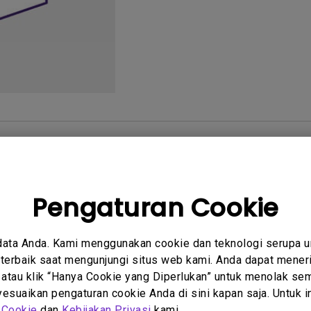
2.1 Channel Built-in
Speakers
With Low Input Lag
tanyaan
Petunjuk
um
Pengguna
Pengaturan Cookie
data Anda. Kami menggunakan cookie dan teknologi serupa 
erbaik saat mengunjungi situs web kami. Anda dapat meneri
 atau klik “Hanya Cookie yang Diperlukan” untuk menolak sem
suaikan pengaturan cookie Anda di sini kapan saja. Untuk inf
 Cookie
dan
Kebijakan Privasi
kami.