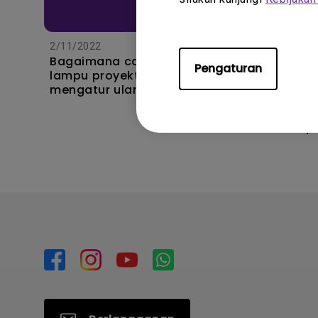
2/11/2022
Bagaimana cara mengganti
Pengaturan
lampu proyektor dan
10/10/20
mengatur ulang timer
Jenis 
lampunya?
proyek
HDR10/