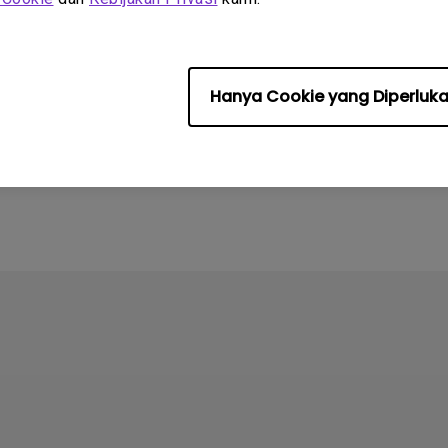
Hanya Cookie yang Diperluk
24
sambungan apa pada
tor yang mendukung
HLG?”