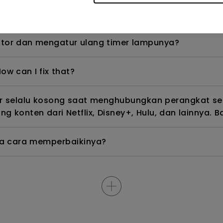
, bagaimana cara memperbaikinya?
tor dan mengatur ulang timer lampunya?
ow can I fix that?
ar selalu kosong saat menghubungkan perangkat se
g konten dari Netflix, Disney+, Hulu, dan lainnya
na cara memperbaikinya?