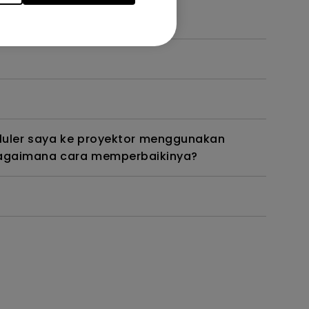
luler saya ke proyektor menggunakan
. Bagaimana cara memperbaikinya?