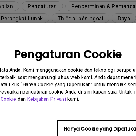
pilan
Pengaturan
Pencerminan & Pemanca
& Perangkat Lunak
Thiết bị bên ngoài
Daya
Pengaturan Cookie
berbeda pada output monitor pada model dengan k
data Anda. Kami menggunakan cookie dan teknologi serupa 
 dua arah pada proyektor?
erbaik saat mengunjungi situs web kami. Anda dapat meneri
 atau klik “Hanya Cookie yang Diperlukan” untuk menolak sem
y projector. How can I fix it?
suaikan pengaturan cookie Anda di sini kapan saja. Untuk inf
 Cookie
dan
Kebijakan Privasi
kami.
r meskipun sudah tersambung ke pemutar. Bagaim
engan 4K HDR?
Hanya Cookie yang Diperluk