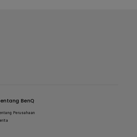
Tentang BenQ
entang Perusahaan
erita