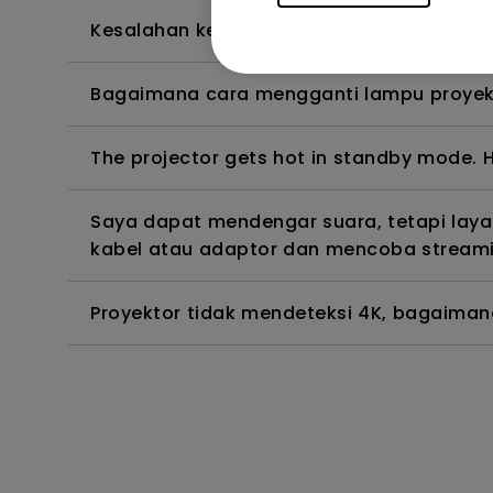
Kesalahan kedalaman warna di OSD menu
Bagaimana cara mengganti lampu proyek
The projector gets hot in standby mode. H
Saya dapat mendengar suara, tetapi lay
kabel atau adaptor dan mencoba streamin
Proyektor tidak mendeteksi 4K, bagaima