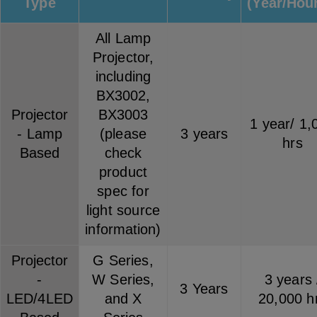
Type
(Year/Hou
All Lamp
Projector,
including
BX3002,
Projector
BX3003
1 year/ 1,
- Lamp
(please
3 years
hrs
Based
check
product
spec for
light source
information)
Projector
G Series,
-
W Series,
3 years 
3 Years
LED/4LED
and X
20,000 h