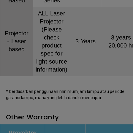
Based
Series
ALL Laser
Projector
(Please
Projector
check
3 years 
- Laser
3 Years
product
20,000 h
based
spec for
light source
information)
* berdasarkan penggunaan minimum jam lampu atau periode
garansi lampu, mana yang lebih dahulu mencapai.
Other Warranty
Proyektor