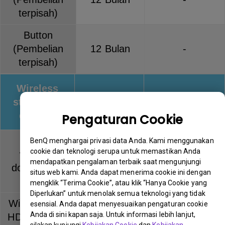
terpisah)
Button
(Pembelian
12 Bulan
-
terpisah)
Wireless
streaming
Warranty
Keterangan
devices
Pengaturan Cookie
QCast
BenQ menghargai privasi data Anda. Kami menggunakan
cookie dan teknologi serupa untuk memastikan Anda
wireless
12 Bulan
-
mendapatkan pengalaman terbaik saat mengunjungi
dongle (QP
situs web kami. Anda dapat menerima cookie ini dengan
series)
mengklik “Terima Cookie”, atau klik “Hanya Cookie yang
Diperlukan” untuk menolak semua teknologi yang tidak
Wireless Full
esensial. Anda dapat menyesuaikan pengaturan cookie
Anda di sini kapan saja. Untuk informasi lebih lanjut,
HD Kit (WDP
12 Bulan
-
silakan kunjungi
Kebijakan Cookie
dan
Kebijakan