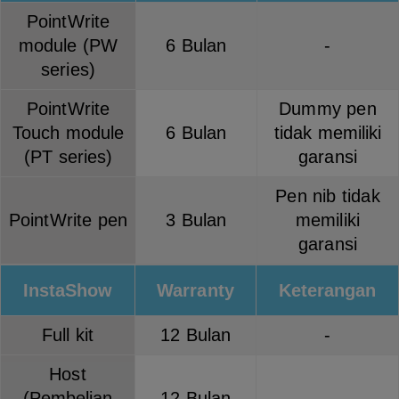
PointWrite
module (PW
6 Bulan
-
series)
PointWrite
Dummy pen
Touch module
6 Bulan
tidak memiliki
(PT series)
garansi
Pen nib tidak
PointWrite pen
3 Bulan
memiliki
garansi
InstaShow
Warranty
Keterangan
Full kit
12 Bulan
-
Host
(Pembelian
12 Bulan
-