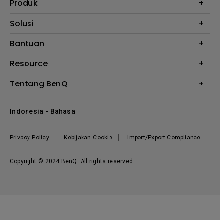
Produk
Proyektor
Solusi
Monitor
E-Sports
Bantuan
Monitor Arm
Business
Monitor Light Bar
Garansi
Resource
AQCOLOR
FAQ
Monitor Eye-Care
Where to Buy
Tentang BenQ
Layanan Perbaikan
Kalkulator Instalasi Proyektor
Hubungi Kami
Tentang Perusahaan
Knowledge Center
Indonesia - Bahasa
Berita
Privacy Policy
Kebijakan Cookie
Import/Export Compliance
Copyright © 2024 BenQ. All rights reserved.