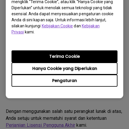
mengklik “Terima Cookie”, atau klik “Hanya Cookie yang
Diperlukan” untuk menolak semua teknologi yang tidak
esensial. Anda dapat menyesuaikan pengaturan cookie
Firmware
Anda di sini kapan saja. Untuk informasi lebih lanjut,
silakan kunjungi
Kebijakan Cookie
dan
Kebijakan
Readme Notice before Firmware Update
Privasi
kami.
OS:
Others
OS Version:
Versi:
-
Terima Cookie
Perbarui:
2024/06/20
Hanya Cookie yang Diperlukan
Ukuran File:
701.89 KB
Pengaturan
Unduh
Dengan menggunakan salah satu perangkat lunak di atas,
Anda setuju untuk mematuhi syarat dan ketentuan
Perjanjian Lisensi Pengguna Akhir
kami.