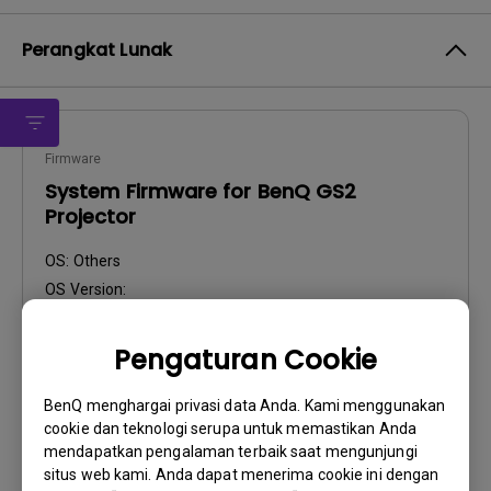
Perangkat Lunak
Firmware
System Firmware for BenQ GS2
Projector
OS:
Others
OS Version:
Versi:
01.00.30.00
Perbarui:
2024/06/20
Pengaturan Cookie
Ukuran File:
523.67 MB
BenQ menghargai privasi data Anda. Kami menggunakan
cookie dan teknologi serupa untuk memastikan Anda
Unduh
mendapatkan pengalaman terbaik saat mengunjungi
situs web kami. Anda dapat menerima cookie ini dengan