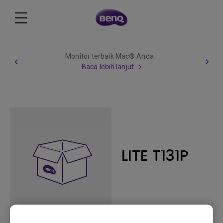
Monitor terbaik Mac® Anda
Baca lebih lanjut
LITE T131P