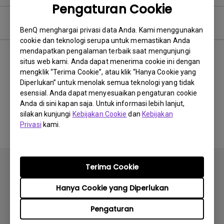
Pengaturan Cookie
Video Pertanyaan Umum
BenQ menghargai privasi data Anda. Kami menggunakan
cookie dan teknologi serupa untuk memastikan Anda
mendapatkan pengalaman terbaik saat mengunjungi
Terbaru
0 hasil
situs web kami. Anda dapat menerima cookie ini dengan
mengklik “Terima Cookie”, atau klik “Hanya Cookie yang
Diperlukan” untuk menolak semua teknologi yang tidak
esensial. Anda dapat menyesuaikan pengaturan cookie
Anda di sini kapan saja. Untuk informasi lebih lanjut,
Tidak ada video terkait
silakan kunjungi
Kebijakan Cookie
dan
Kebijakan
Privasi
kami.
Terima Cookie
Hanya Cookie yang Diperlukan
Berlangganan
Pengaturan