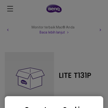
Monitor terbaik Mac® Anda
Baca lebih lanjut
LITE T131P