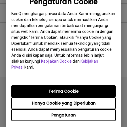
Pengaturan Cookie
Perangkat Lunak
BenQ menghargai privasi data Anda. Kami menggunakan
cookie dan teknologi serupa untuk memastikan Anda
mendapatkan pengalaman terbaik saat mengunjungi
situs web kami. Anda dapat menerima cookie ini dengan
mengklik “Terima Cookie”, atau klik “Hanya Cookie yang
Tidak ada perangkat lunak
Diperlukan” untuk menolak semua teknologi yang tidak
esensial. Anda dapat menyesuaikan pengaturan cookie
&amp; driver terkait
Anda di sini kapan saja. Untuk informasi lebih lanjut,
silakan kunjungi
Kebijakan Cookie
dan
Kebijakan
Privasi
kami.
Terima Cookie
Hanya Cookie yang Diperlukan
Berlangganan
Pengaturan