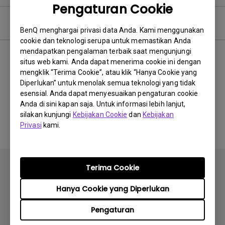
Pengaturan Cookie
Video Pertanyaan Umum
BenQ menghargai privasi data Anda. Kami menggunakan
cookie dan teknologi serupa untuk memastikan Anda
mendapatkan pengalaman terbaik saat mengunjungi
Terbaru
0 hasil
situs web kami. Anda dapat menerima cookie ini dengan
mengklik “Terima Cookie”, atau klik “Hanya Cookie yang
Diperlukan” untuk menolak semua teknologi yang tidak
esensial. Anda dapat menyesuaikan pengaturan cookie
Anda di sini kapan saja. Untuk informasi lebih lanjut,
Tidak ada video terkait
silakan kunjungi
Kebijakan Cookie
dan
Kebijakan
Privasi
kami.
Terima Cookie
Hanya Cookie yang Diperlukan
Berlangganan
Pengaturan