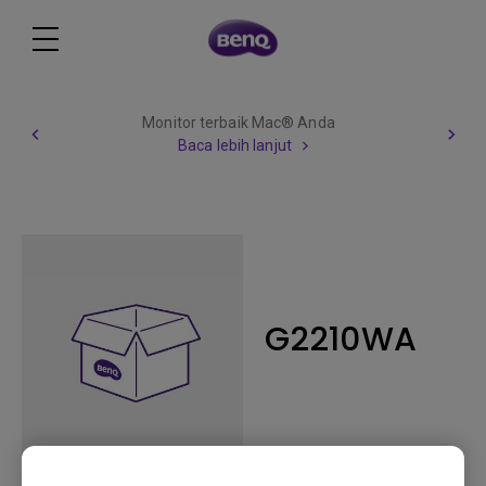
Monitor terbaik Mac® Anda
Baca lebih lanjut
G2210WA