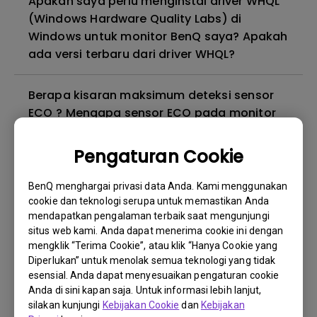
Apakah saya perlu menginstal driver WHQL
(Windows Hardware Quality Labs) di
Windows untuk monitor BenQ saya? Apakah
ada versi terbaru dari driver WHQL?
Berapa kisaran maksimum deteksi sensor
ECO ? Mengapa sensor ECO pada monitor
saya tidak berfungsi sebagaimana
mestinya?
Pengaturan Cookie
BenQ menghargai privasi data Anda. Kami menggunakan
Mengapa monitor saya berkedip-kedip?
cookie dan teknologi serupa untuk memastikan Anda
mendapatkan pengalaman terbaik saat mengunjungi
Mengapa monitor BenQ saya tidak dapat
situs web kami. Anda dapat menerima cookie ini dengan
mengklik “Terima Cookie”, atau klik “Hanya Cookie yang
ditampilkan dengan benar melalui kabel
Diperlukan” untuk menolak semua teknologi yang tidak
USB-C(Type C)?
esensial. Anda dapat menyesuaikan pengaturan cookie
Anda di sini kapan saja. Untuk informasi lebih lanjut,
Apa itu kebocoran lampu latar atau
silakan kunjungi
Kebijakan Cookie
dan
Kebijakan