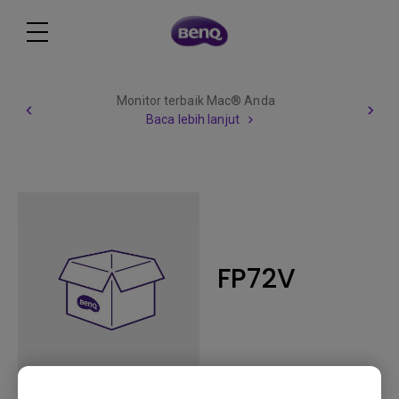
Monitor terbaik Mac® Anda
Baca lebih lanjut
FP72V