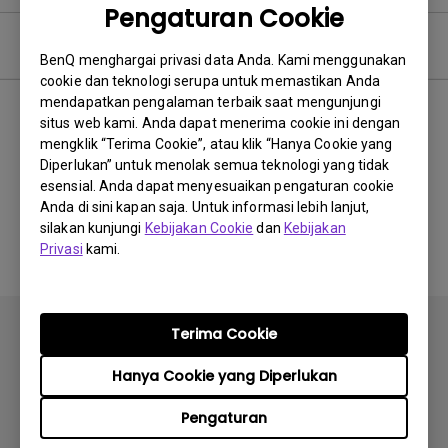
Pengaturan Cookie
Video Pertanyaan Umum
BenQ menghargai privasi data Anda. Kami menggunakan
cookie dan teknologi serupa untuk memastikan Anda
mendapatkan pengalaman terbaik saat mengunjungi
Terbaru
0 hasil
situs web kami. Anda dapat menerima cookie ini dengan
mengklik “Terima Cookie”, atau klik “Hanya Cookie yang
Diperlukan” untuk menolak semua teknologi yang tidak
esensial. Anda dapat menyesuaikan pengaturan cookie
Anda di sini kapan saja. Untuk informasi lebih lanjut,
Tidak ada video terkait
silakan kunjungi
Kebijakan Cookie
dan
Kebijakan
Privasi
kami.
Terima Cookie
Hanya Cookie yang Diperlukan
Berlangganan
Pengaturan