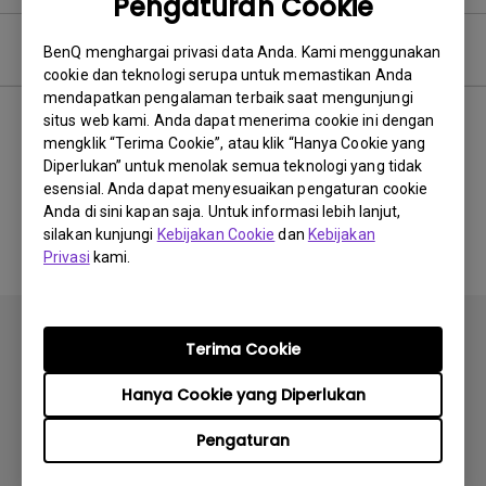
Pengaturan Cookie
Perangkat Lunak
BenQ menghargai privasi data Anda. Kami menggunakan
cookie dan teknologi serupa untuk memastikan Anda
mendapatkan pengalaman terbaik saat mengunjungi
situs web kami. Anda dapat menerima cookie ini dengan
mengklik “Terima Cookie”, atau klik “Hanya Cookie yang
Tidak ada perangkat lunak
Diperlukan” untuk menolak semua teknologi yang tidak
esensial. Anda dapat menyesuaikan pengaturan cookie
&amp; driver terkait
Anda di sini kapan saja. Untuk informasi lebih lanjut,
silakan kunjungi
Kebijakan Cookie
dan
Kebijakan
Privasi
kami.
Terima Cookie
Hanya Cookie yang Diperlukan
Berlangganan
Pengaturan