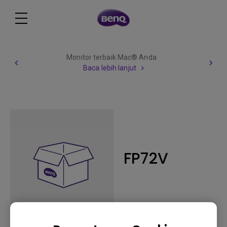
Monitor terbaik Mac® Anda
Baca lebih lanjut
FP72V