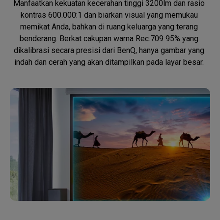
Manfaatkan kekuatan kecerahan tinggi 3200lm dan rasio 
kontras 600.000:1 dan biarkan visual yang memukau 
memikat Anda, bahkan di ruang keluarga yang terang 
benderang. Berkat cakupan warna Rec.709 95% yang 
dikalibrasi secara presisi dari BenQ, hanya gambar yang 
indah dan cerah yang akan ditampilkan pada layar besar. 