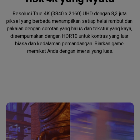
Resolusi True 4K (3840 x 2160) UHD dengan 8,3 juta 
piksel yang berbeda menampilkan setiap helai rambut dan 
pakaian dengan sorotan yang halus dan tekstur yang kaya, 
disempurnakan dengan HDR10 untuk kontras yang luar 
biasa dan kedalaman pemandangan. Biarkan game 
memikat Anda dengan imersi yang luas.