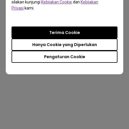
silakan kunjungi
Kebijakan Cookie
dan
Kebijakan
Privasi
kami.
Terima Cookie
Hanya Cookie yang Diperlukan
Pengaturan Cookie