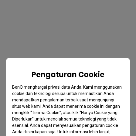
Pengaturan Cookie
BenQ menghargai privasi data Anda. Kami menggunakan
cookie dan teknologi serupa untuk memastikan Anda
mendapatkan pengalaman terbaik saat mengunjungi
situs web kami. Anda dapat menerima cookie ini dengan
mengklik “Terima Cookie”, atau klik “Hanya Cookie yang
Diperlukan” untuk menolak semua teknologi yang tidak
esensial. Anda dapat menyesuaikan pengaturan cookie
Anda di sini kapan saja. Untuk informasi lebih lanjut,