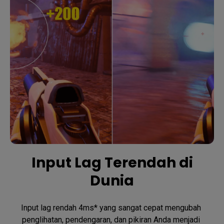
Input Lag Terendah di
Dunia
Input lag rendah 4ms* yang sangat cepat mengubah 
penglihatan, pendengaran, dan pikiran Anda menjadi 