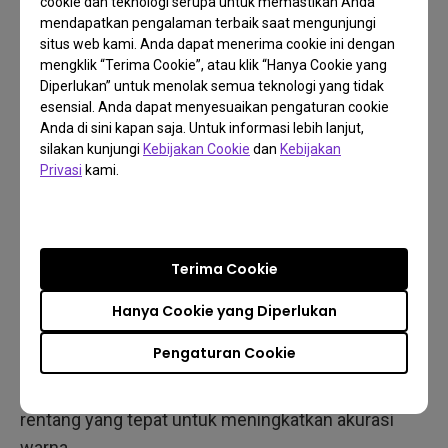
cookie dan teknologi serupa untuk memastikan Anda
mendapatkan pengalaman terbaik saat mengunjungi
situs web kami. Anda dapat menerima cookie ini dengan
mengklik “Terima Cookie”, atau klik “Hanya Cookie yang
Diperlukan” untuk menolak semua teknologi yang tidak
esensial. Anda dapat menyesuaikan pengaturan cookie
Anda di sini kapan saja. Untuk informasi lebih lanjut,
silakan kunjungi
Kebijakan Cookie
dan
Kebijakan
Komponen pemrosesan cahaya proyektor terdiri
Privasi
kami.
dari lampu proyeksi, yang menentukan keluaran
kecerahan tertinggi, dan roda warna, yang
mengontrol kinerja warna. Secara teori, watt lampu
Terima Cookie
yang lebih tinggi dapat menghasilkan gambar yang
lebih cerah, sementara kemurnian RGB roda warna
Hanya Cookie yang Diperlukan
harus dikendalikan untuk mereproduksi warna
Pengaturan Cookie
secara akurat. Jadi alih-alih mengejar lumens tinggi,
kecerahan proyeksi harus dikendalikan dalam
rentang yang tepat untuk meningkatkan akurasi
warna.