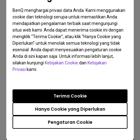
BenQ menghargai privasi data Anda. Kami menggunakan
cookie dan teknologi serupa untuk memastikan Anda
mendapatkan pengalaman terbaik saat mengunjungi
situs web kami. Anda dapat menerima cookie ini dengan
14/04/2026
mengklik “Terima Cookie”, atau klik “Hanya Cookie yang
Ciptakan Golf Sanctuary Pribadi Anda: Simulasi
Diperlukan” untuk menolak semua teknologi yang tidak
Lebih Pintar dengan Dongle HDMI Wireless BenQ
esensial. Anda dapat menyesuaikan pengaturan cookie
QP30
Anda di sini kapan saja. Untuk informasi lebih lanjut,
Golf Simulator Setup
Golf Simulator Theater
Screen Fill
silakan kunjungi
Kebijakan Cookie
dan
Kebijakan
Privasi
kami.
Terima Cookie
Hanya Cookie yang Diperlukan
Pengaturan Cookie