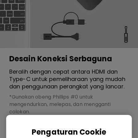
Desain Koneksi Serbaguna
Beralih dengan cepat antara HDMI dan
Type-C untuk pemeliharaan yang mudah
dan penggunaan perangkat yang lancar.
*Gunakan obeng Phillips #0 untuk
mengendurkan, melepas, dan mengganti
colokan.
Pengaturan Cookie