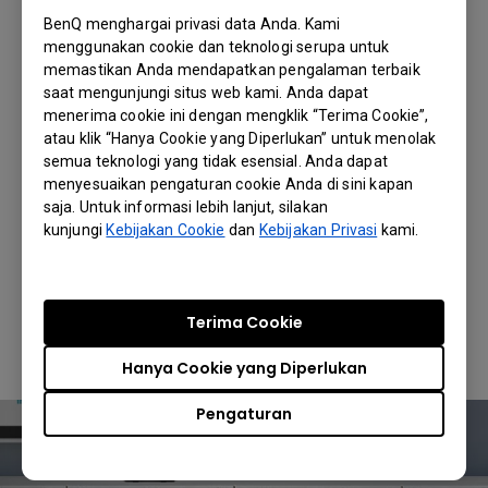
Mulai Presentasi Nirkabel
BenQ menghargai privasi data Anda. Kami
Seketika
menggunakan cookie dan teknologi serupa untuk
memastikan Anda mendapatkan pengalaman terbaik
Kompatibel dengan InstaShow WDC15,
saat mengunjungi situs web kami. Anda dapat
Button memungkinkan presentasi nirkabel
menerima cookie ini dengan mengklik “Terima Cookie”,
plug-and-play secara instan—tanpa
atau klik “Hanya Cookie yang Diperlukan” untuk menolak
aplikasi, driver, atau pengaturan jaringan.
semua teknologi yang tidak esensial. Anda dapat
Presenter—termasuk tamu—dapat
menyesuaikan pengaturan cookie Anda di sini kapan
langsung mengakses presentasi
saja. Untuk informasi lebih lanjut, silakan
kunjungi
Kebijakan Cookie
dan
Kebijakan Privasi
kami.
berkualitas profesional hanya dengan
satu sentuhan.
Terima Cookie
Pelajari Lebih Lanjut
Hanya Cookie yang Diperlukan
Pengaturan