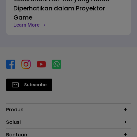
Diperhatikan dalam Proyektor
Game
Learn More
Subscribe
Produk
Proyektor
Solusi
Monitor
E-Sports
Bantuan
Monitor Arm