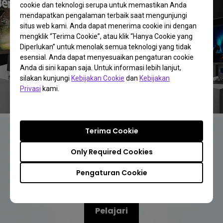
cookie dan teknologi serupa untuk memastikan Anda
mendapatkan pengalaman terbaik saat mengunjungi
situs web kami. Anda dapat menerima cookie ini dengan
mengklik “Terima Cookie”, atau klik “Hanya Cookie yang
Diperlukan” untuk menolak semua teknologi yang tidak
esensial. Anda dapat menyesuaikan pengaturan cookie
Anda di sini kapan saja. Untuk informasi lebih lanjut,
silakan kunjungi
Kebijakan Cookie
dan
Kebijakan
Privasi
kami.
Terima Cookie
Memberi Anda Kenyamanan yang Telah
Only Required Cookies
Lama Dinanti
Monitor Eye-Care BenQ
Pengaturan Cookie
Pelajari