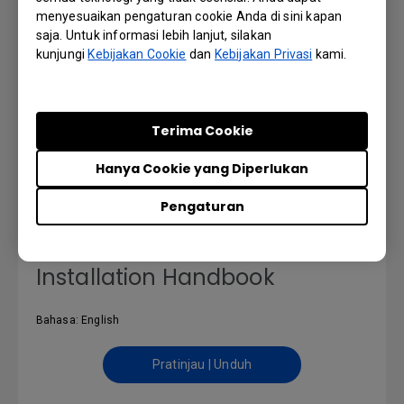
menyesuaikan pengaturan cookie Anda di sini kapan
saja. Untuk informasi lebih lanjut, silakan
kunjungi
Kebijakan Cookie
dan
Kebijakan Privasi
kami.
DMS Local User Manual
Terima Cookie
Bahasa: English
Hanya Cookie yang Diperlukan
Pratinjau | Unduh
Pengaturan
Installation Handbook
Bahasa: English
Pratinjau | Unduh