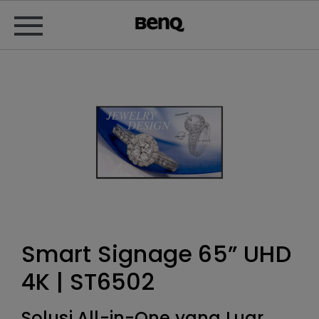
Smart Signage 65” UHD
4K | ST6502
Solusi All-in-One yang Luar