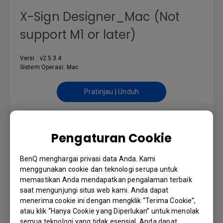
X-Sign Designer_Mac (Not
support M1 or later)
Versi : v2.5.3.4
Sistem Operasi: Mac
Pratinjau | Unduh
Pengaturan Cookie
PETUNJUK PENGGUNAAN
BenQ menghargai privasi data Anda. Kami
DMS Cloud User Manual
menggunakan cookie dan teknologi serupa untuk
memastikan Anda mendapatkan pengalaman terbaik
saat mengunjungi situs web kami. Anda dapat
Bahasa: English
menerima cookie ini dengan mengklik “Terima Cookie”,
atau klik “Hanya Cookie yang Diperlukan” untuk menolak
Pratinjau | Unduh
semua teknologi yang tidak esensial. Anda dapat