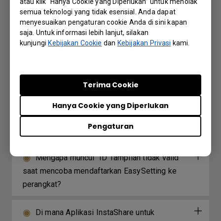
atau klik “Hanya Cookie yang Diperlukan” untuk menolak
Bagaimana cara menambahkan perangkat
semua teknologi yang tidak esensial. Anda dapat
dengan menggunakan ID unik untuk Cloud
menyesuaikan pengaturan cookie Anda di sini kapan
saja. Untuk informasi lebih lanjut, silakan
DMS?
kunjungi
Kebijakan Cookie
dan
Kebijakan Privasi
kami.
Bagaimana cara menambahkan perangkat
dengan menggunakan kode QR untuk Cloud
Terima Cookie
DMS?
Hanya Cookie yang Diperlukan
Bagaimana cara menggunakan Cloud DMS
Pengaturan
untuk mengendalikan perangkat dari jarak jauh?
Mengapa muncul "ID Tampilan tidak valid"
saat mencoba mendaftarkan EasySetting ke
perangkat?
Di mana Aplikasi InstaShare untuk