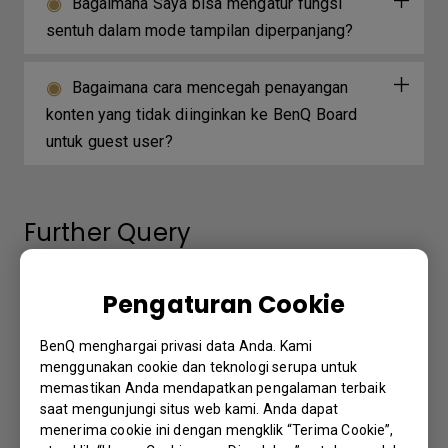
Bagaimana Saya bisa mengatur fungsi
sentuh dalam mode tampilan diperpanjang?
Bagaimana cara mencegah penayangan
konten yang tidak diinginkan ke BenQ Board
untuk guest user?
Further Query
Opsi/fungsi apa yang dapat dikendalikan
Pengaturan Cookie
oleh DMS Local?
BenQ menghargai privasi data Anda. Kami
menggunakan cookie dan teknologi serupa untuk
Bagaimana cara menghapus/melepaskan
memastikan Anda mendapatkan pengalaman terbaik
ikatan perangkat dari DMS Cloud?
saat mengunjungi situs web kami. Anda dapat
menerima cookie ini dengan mengklik “Terima Cookie”,