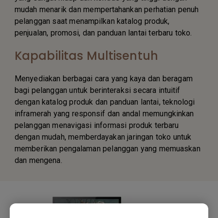
mudah menarik dan mempertahankan perhatian penuh
pelanggan saat menampilkan katalog produk,
penjualan, promosi, dan panduan lantai terbaru toko.
Kapabilitas Multisentuh
Menyediakan berbagai cara yang kaya dan beragam
bagi pelanggan untuk berinteraksi secara intuitif
dengan katalog produk dan panduan lantai, teknologi
inframerah yang responsif dan andal memungkinkan
pelanggan menavigasi informasi produk terbaru
dengan mudah, memberdayakan jaringan toko untuk
memberikan pengalaman pelanggan yang memuaskan
dan mengena.