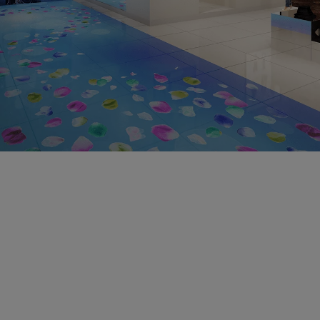
Jaringan Toko
Seiring meningkatnya popularitas dan keberhasilan papan
nama digital, semakin banyak jaringan toko berbagai skala
memanfaatkan solusi digital dalam strategi pemasaran dan
merek. Temukan cara meningkatkan pengalaman pelanggan
di toko dan secara unik melibatkan pembeli dengan solusi
Proyektor Laser BlueCore, Papan Nama Interaktif, Tampilan