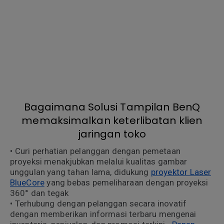
Super Narrow Bezel, dan Tampilan Transparan dari BenQ.
Produk BenQ dirancang untuk membantu jaringan toko
terhubung dengan pelanggan secara sangat inovatif,
menambah daya tarik estetika toko, dan menciptakan
lingkungan yang menakjubkan secara visual dan dapat
disesuaikan sepenuhnya.
Bagaimana Solusi Tampilan BenQ
memaksimalkan keterlibatan klien
jaringan toko
• Curi perhatian pelanggan dengan pemetaan
proyeksi menakjubkan melalui kualitas gambar
unggulan yang tahan lama, didukung
proyektor Laser
BlueCore
yang bebas pemeliharaan dengan proyeksi
360° dan tegak
• Terhubung dengan pelanggan secara inovatif
dengan memberikan informasi terbaru mengenai