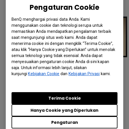
Pengaturan Cookie
BenQ menghargai privasi data Anda. Kami
menggunakan cookie dan teknologi serupa untuk
memastikan Anda mendapatkan pengalaman terbaik
saat mengunjungi situs web kami. Anda dapat
menerima cookie ini dengan mengklik “Terima Cookie”,
atau klik “Hanya Cookie yang Diperlukan” untuk menolak
semua teknologi yang tidak esensial. Anda dapat
menyesuaikan pengaturan cookie Anda di sini kapan
saja. Untuk informasi lebih lanjut, silakan
kunjungi
Kebijakan Cookie
dan
Kebijakan Privasi
kami.
Tampilan Sempurna dalam
Tampilan Tegak dan Lanskap
Pikat pelanggan dengan dua mode kualitas
Terima Cookie
gambar berbeda. Pilih mode lanskap untuk
sudut lebar atau mode tegak yang memukau
Hanya Cookie yang Diperlukan
untuk tampilan dekat produk. Dalam tampilan
Pengaturan
tegak, struktur tambahan yang menampilkan