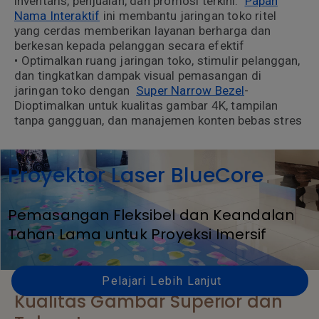
inventaris, penjualan, dan promosi terkini.
Papan
Nama Interaktif
ini membantu jaringan toko ritel
yang cerdas memberikan layanan berharga dan
berkesan kepada pelanggan secara efektif
• Optimalkan ruang jaringan toko, stimulir pelanggan,
dan tingkatkan dampak visual pemasangan di
jaringan toko dengan
Super Narrow Bezel
-
Dioptimalkan untuk kualitas gambar 4K, tampilan
tanpa gangguan, dan manajemen konten bebas stres
Proyektor Laser BlueCore
Pemasangan Fleksibel dan Keandalan
Tahan Lama untuk Proyeksi Imersif
Pelajari Lebih Lanjut
Kualitas Gambar Superior dan