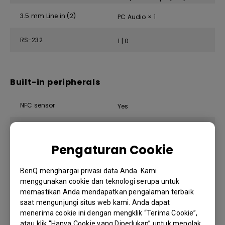
3.5 mm Line in (2)
PC Audio × 1
RS-232
1 | 0
Built-in peripherals
NFC sensor
Yes
Motion sensor
3
Pengaturan Cookie
Microphone
8 (Max. pickup range 8m)
BenQ menghargai privasi data Anda. Kami
Speaker
2 × 16 W
menggunakan cookie dan teknologi serupa untuk
memastikan Anda mendapatkan pengalaman terbaik
Air sensor
TVOC
saat mengunjungi situs web kami. Anda dapat
menerima cookie ini dengan mengklik “Terima Cookie”,
atau klik “Hanya Cookie yang Diperlukan” untuk menolak