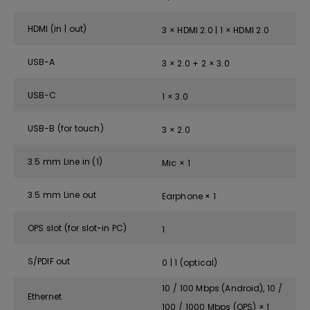
HDMI (in | out)
3 × HDMI 2.0 | 1 × HDMI 2.0
USB-A
3 × 2.0 + 2 × 3.0
USB-C
1 × 3.0
USB-B (for touch)
3 × 2.0
3.5 mm Line in (1)
Mic × 1
3.5 mm Line out
Earphone × 1
OPS slot (for slot-in PC)
1
S/PDIF out
0 | 1 (optical)
10 / 100 Mbps (Android), 10 /
Ethernet
100 / 1000 Mbps (OPS) × 1