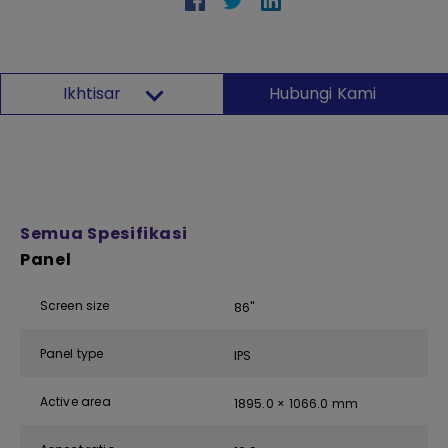
Ikhtisar
Hubungi Kami
Semua Spesifikasi
Panel
Screen size
86''
Panel type
IPS
Active area
1895.0 × 1066.0 mm