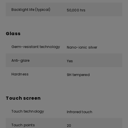
Backlight life (typical)
50,000 hrs
Glass
Germ-resistant technology
Nano-ionic silver
Anti-glare
Yes
Hardness
9H tempered
Touch screen
Touch technology
Infrared touch
Touch points
20