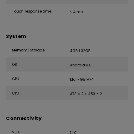
Touch response time
< 4 ms
System
Memory | Storage
4GB I 32GB
OS
Android 8.0
GPU
Mali-G51MP4
CPU
A73 × 2 + A53 × 2
Connectivity
VGA
1 | 0