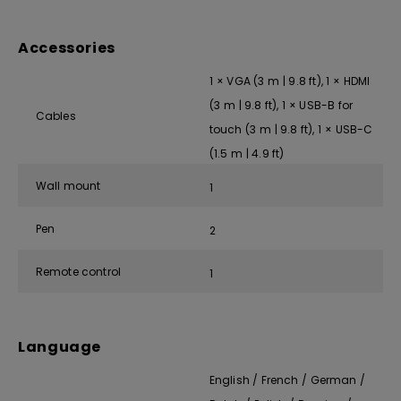
Accessories
1 × VGA (3 m | 9.8 ft), 1 × HDMI
(3 m | 9.8 ft), 1 × USB-B for
Cables
touch (3 m | 9.8 ft), 1 × USB-C
(1.5 m | 4.9 ft)
Wall mount
1
Pen
2
Remote control
1
Language
English / French / German /