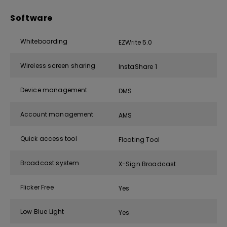
Software
Whiteboarding
EZWrite 5.0
Wireless screen sharing
InstaShare 1
Device management
DMS
Account management
AMS
Quick access tool
Floating Tool
Broadcast system
X-Sign Broadcast
Flicker Free
Yes
Low Blue Light
Yes