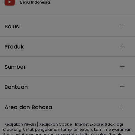
BenQ Indonesia
Solusi
Produk
Sumber
Bantuan
Area dan Bahasa
Kebijakan Privasi
Kebijakan Cookie
Internet Explorer tidak lagi
didukung. Untuk pengalaman tampilan terbaik, kami menyarankan
Anda untuk menggunakan browser Mozilla Firefox atau Google