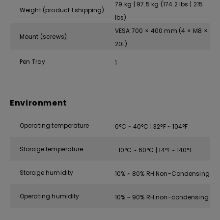
79 kg | 97.5 kg (174.2 lbs | 215
Weight (product I shipping)
lbs)
VESA 700 × 400 mm (4 × M8 ×
Mount (screws)
20L)
Pen Tray
1
Environment
Operating temperature
0°C ~ 40°C | 32°F ~ 104°F
Storage temperature
-10°C ~ 60°C | 14°F ~ 140°F
Storage humidity
10% ~ 80% RH Non-Condensing
Operating humidity
10% ~ 90% RH non-condensing