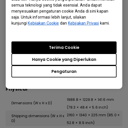
Subwoofer
1 × 15 W
semua teknologi yang tidak esensial. Anda dapat
menyesuaikan pengaturan cookie Anda di sini kapan
saja. Untuk informasi lebih lanjut, silakan
kunjungi
Kebijakan Cookie
dan
Kebijakan Privasi
kami.
Power
Power
AC 100-240V 50/60Hz
Terima Cookie
Standby power consumption
<0.5 W
Hanya Cookie yang Diperlukan
Typical power consumption
149.8 W
Pengaturan
Physical
1988.8 × 1229.8 × 141.6 mm
Dimensions (W x H x D)
(78.3 × 48.4 × 5.6 inch)
2160 × 1340 × 225 mm (85.0 ×
Shipping dimensions (W x H x
D)
52.8 × 8.9 inch)