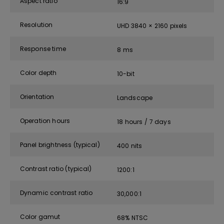
Aspect ratio
16:9
Resolution
UHD 3840 × 2160 pixels
Response time
8 ms
Color depth
10-bit
Orientation
Landscape
Operation hours
18 hours / 7 days
Panel brightness (typical)
400 nits
Contrast ratio (typical)
1200:1
Dynamic contrast ratio
30,000:1
Color gamut
68% NTSC