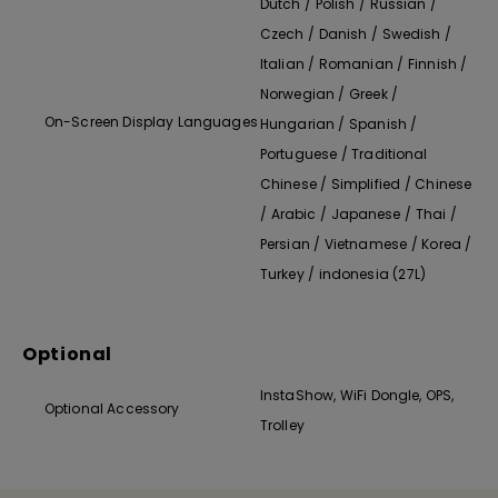
Dutch / Polish / Russian /
Czech / Danish / Swedish /
Italian / Romanian / Finnish /
Norwegian / Greek /
On-Screen Display Languages
Hungarian / Spanish /
Portuguese / Traditional
Chinese / Simplified / Chinese
/ Arabic / Japanese / Thai /
Persian / Vietnamese / Korea /
Turkey / indonesia (27L)
Optional
InstaShow, WiFi Dongle, OPS,
Optional Accessory
Trolley