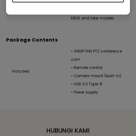
CP01K, CS01, SL02K, ST02, RP02,
BenQ Displays
RM02K, RE01, RP01K, ST01K, E600,
E800 and later models
Package Contents
• 1080P FHD PTZ conference
cam
• Remote control
Included
• Camera mount (built-in)
• USB 3.0 Type-B
• Power supply
HUBUNGI KAMI