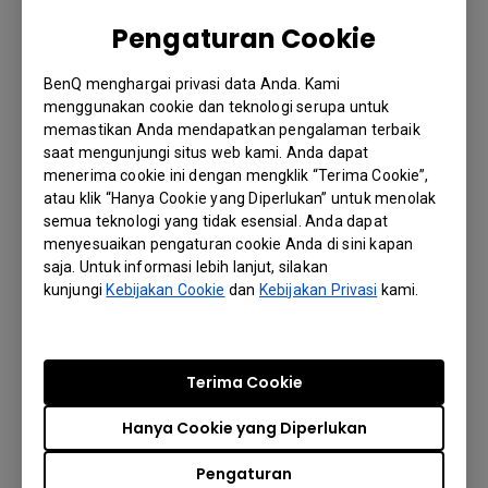
Pengaturan Cookie
Ethernet
BenQ menghargai privasi data Anda. Kami
RJ-45
1GbE port, Power over Ethernet
menggunakan cookie dan teknologi serupa untuk
memastikan Anda mendapatkan pengalaman terbaik
saat mengunjungi situs web kami. Anda dapat
menerima cookie ini dengan mengklik “Terima Cookie”,
Control interface
atau klik “Hanya Cookie yang Diperlukan” untuk menolak
semua teknologi yang tidak esensial. Anda dapat
menyesuaikan pengaturan cookie Anda di sini kapan
In | Out
RS232, RS422, RS485 | RS232
saja. Untuk informasi lebih lanjut, silakan
kunjungi
Kebijakan Cookie
dan
Kebijakan Privasi
kami.
Compatibility
Windows 7 (1080P/720P),
Terima Cookie
Windows 8.1, Windows 10,
Operating systems
Hanya Cookie yang Diperlukan
macOS™ 10.10, Linux (UVC),
and later
Pengaturan