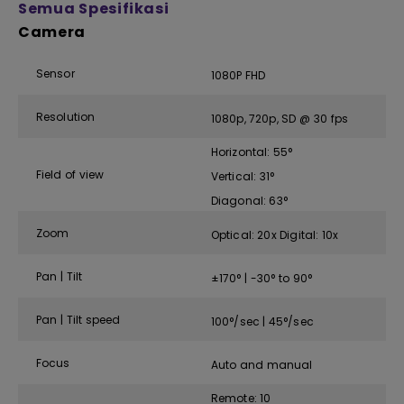
Semua Spesifikasi
Camera
Sensor
1080P FHD
Resolution
1080p, 720p, SD @ 30 fps
Horizontal: 55°
Field of view
Vertical: 31°
Diagonal: 63°
Zoom
Optical: 20x Digital: 10x
Pan | Tilt
±170° | -30° to 90°
Pan | Tilt speed
100°/sec | 45°/sec
Focus
Auto and manual
Remote: 10