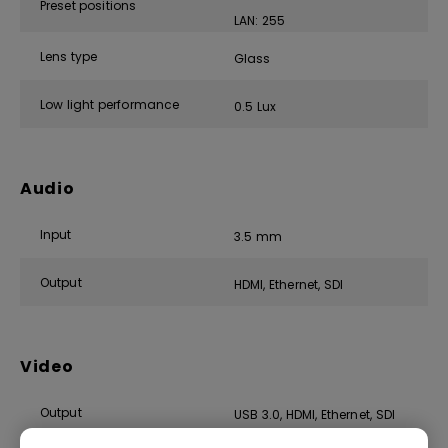
Preset positions
LAN: 255
Lens type
Glass
Low light performance
0.5 Lux
Audio
Input
3.5 mm
Output
HDMI, Ethernet, SDI
Video
Output
USB 3.0, HDMI, Ethernet, SDI