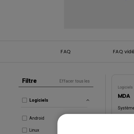
FAQ
FAQ vid
Filtre
Effacer tous les
Logiciels
MDA
Logiciels
Système 
OS Vers
Android
Version
Linux
Mise à j