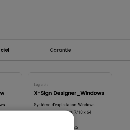
ciel
Garantie
Logiciels
ow
X-Sign Designer_Windows
ows
Système d’exploitation:
Windows
4
OS Version:
Windows 7/10 x 64
Version:
v2.6.5.1
Mise à jour:
2020/11/25