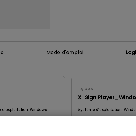
Avec HAS
éo
Mode d'emploi
Logi
Logiciels
X-Sign Player_Wind
d’exploitation:
Windows
Système d’exploitation:
Wind
ion:
Windows 7/8/10
OS Version:
Windows 7/10 x 6
:
v3.01
Version:
v2.6.6.1
our:
2021/05/14
Mise à jour:
2020/11/25