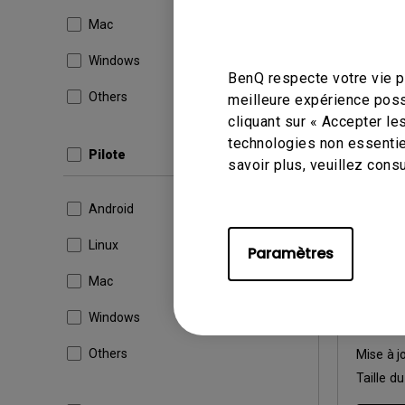
Taille du
Mac
Télé
Windows
BenQ respecte votre vie pr
Others
meilleure expérience poss
cliquant sur « Accepter le
technologies non essentie
Pilote
savoir plus, veuillez cons
Logiciels
X-Sig
Android
ST430
SL490
Linux
Paramètres
Mac
Système 
OS Vers
Windows
Version
Others
Mise à j
Taille du