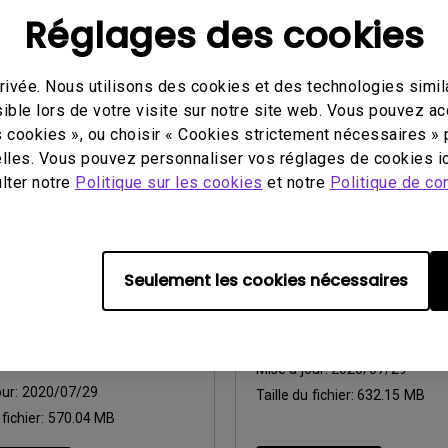
 fichier:
44.7 MB
Taille du fichier:
147.02 MB
Réglages des cookies
charger
Télécharger
ivée. Nous utilisons des cookies et des technologies simila
ible lors de votre visite sur notre site web. Vous pouvez a
s cookies », ou choisir « Cookies strictement nécessaires » 
lles. Vous pouvez personnaliser vos réglages de cookies ic
ulter notre
Politique sur les cookies
et notre
Politique de con
Logiciels
n Designer (For
X-Sign Designer_Ma
K, ST550K, ST650K,
support M1 or later)
, SL550 only)
Seulement les cookies nécessaires
Système d’exploitation:
Mac
d’exploitation:
Windows
OS Version:
ion:
Windows 7/10 x 64/11
Version:
v2.5.3.4
:
v2.5.4.7
Mise à jour:
2020/07/29
our:
2020/07/29
Taille du fichier:
632.15 MB
 fichier:
570.04 MB