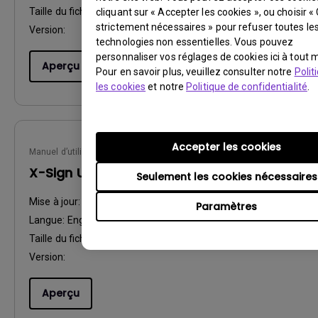
Taille du fichier:
26.48 MB
cliquant sur « Accepter les cookies », ou choisir «
strictement nécessaires » pour refuser toutes le
Version:
technologies non essentielles. Vous pouvez
personnaliser vos réglages de cookies ici à tout
Aperçu
Pour en savoir plus, veuillez consulter notre
Polit
les cookies
et notre
Politique de confidentialité
.
Accepter les cookies
Manuel d’utilisation
X-Sign User Manual
Seulement les cookies nécessaires
Mise à jour:
2022/10/18
Paramètres
Langue:
English
Taille du fichier:
31.58 MB
Version:
Aperçu