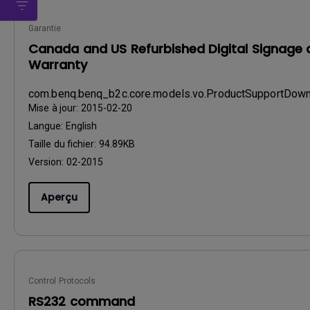
Garantie
Canada and US Refurbished Digital Signage a
Warranty
com.benq.benq_b2c.core.models.vo.ProductSupportDo
Mise à jour:
2015-02-20
Langue:
English
Taille du fichier:
94.89KB
Version:
02-2015
Aperçu
Control Protocols
RS232 command