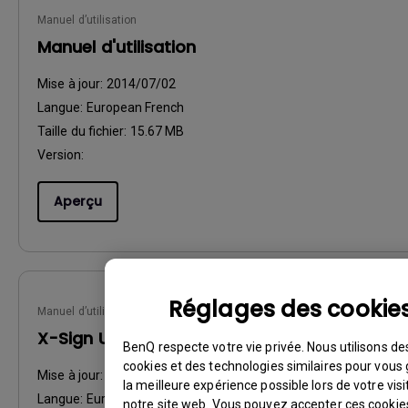
Manuel d’utilisation
Manuel d'utilisation
Mise à jour:
2014/07/02
Langue:
European French
Taille du fichier:
15.67 MB
Version:
Aperçu
Réglages des cookie
Manuel d’utilisation
X-Sign User Manual
BenQ respecte votre vie privée. Nous utilisons de
cookies et des technologies similaires pour vous 
Mise à jour:
2020/09/15
la meilleure expérience possible lors de votre visi
Langue:
European French
notre site web. Vous pouvez accepter ces cookie