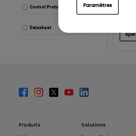
Paramètres
Taille du
Control Protocols
Version:
Datasheet
Aper
Produits
Solutions