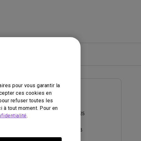
iciel
Garantie
ires pour vous garantir la
Manuel d’utilisation
ccepter ces cookies en
User Manual
pour refuser toutes les
i à tout moment. Pour en
Mise à jour:
2007/12/25
ses
fidentialité
.
Langue:
English
Taille du fichier:
4.2 MB
dels.vo.
Version: