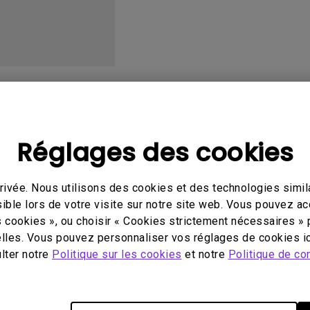
Avec HAS
éo
Mode d'emploi
Log
Réglages des cookies
ivée. Nous utilisons des cookies et des technologies simila
hnique
Garantie
ible lors de votre visite sur notre site web. Vous pouvez a
0 / W20000
CA 90 Day Limited
s cookies », ou choisir « Cookies strictement nécessaires » 
Replacement Lamp
lles. Vous pouvez personnaliser vos réglages de cookies ic
q.benq_b2c.core.models.vo.
Warranty for Purcha
ulter notre
Politique sur les cookies
et notre
Politique de con
tSupportDownloadItem@331
After 5/1/2010
our:
2009-03-13
com.benq.benq_b2c.core.mo
English