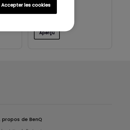
tem@4a0
Accepter les cookies
Aperçu
 propos de BenQ