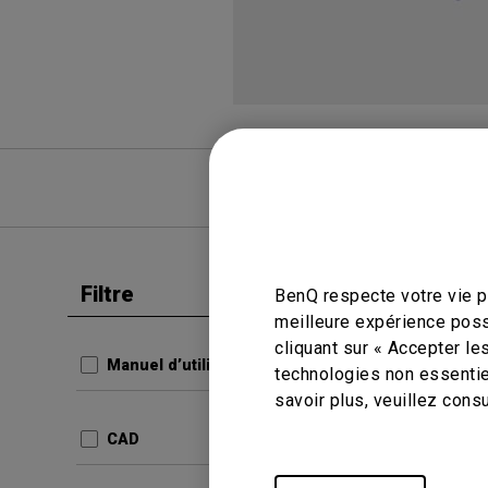
FAQ
FAQ vid
Filtre
BenQ respecte votre vie pr
Effacer tous les
Fiche tec
meilleure expérience poss
W500
cliquant sur « Accepter le
Manuel d’utilisation
technologies non essentie
com.ben
savoir plus, veuillez cons
Produc
9c264
CAD
Mise à j
Langue: