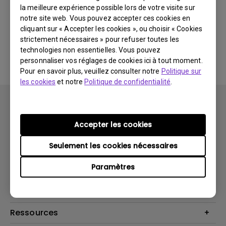
la meilleure expérience possible lors de votre visite sur
notre site web. Vous pouvez accepter ces cookies en
Aucun logiciel ou pilote
cliquant sur « Accepter les cookies », ou choisir « Cookies
strictement nécessaires » pour refuser toutes les
associé
technologies non essentielles. Vous pouvez
personnaliser vos réglages de cookies ici à tout moment.
Pour en savoir plus, veuillez consulter notre
Politique sur
les cookies
et notre
Politique de confidentialité
.
Accepter les cookies
Seulement les cookies nécessaires
Produits
Paramètres
Vidéoprojecteurs
Solutions
Moniteurs
Business Display
Assistance Technique
Éclairage
Haut-parleur
Contactez-nous
Ressources
Download Search