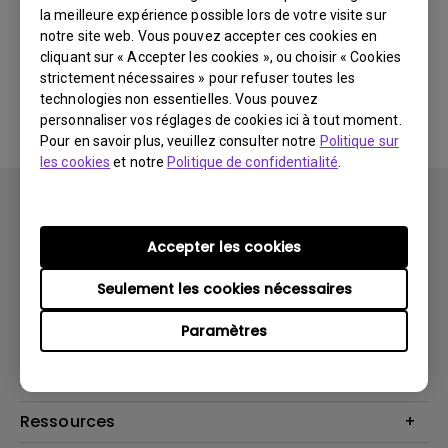
la meilleure expérience possible lors de votre visite sur
notre site web. Vous pouvez accepter ces cookies en
Aucun logiciel ou pilote
cliquant sur « Accepter les cookies », ou choisir « Cookies
strictement nécessaires » pour refuser toutes les
associé
technologies non essentielles. Vous pouvez
personnaliser vos réglages de cookies ici à tout moment.
Pour en savoir plus, veuillez consulter notre
Politique sur
les cookies
et notre
Politique de confidentialité
.
Accepter les cookies
Seulement les cookies nécessaires
Produits
Paramètres
Vidéoprojecteurs
Solutions
Moniteurs
Business Display
Assistance Technique
Éclairage
Haut-parleur
Contactez-nous
Ressources
Download Search