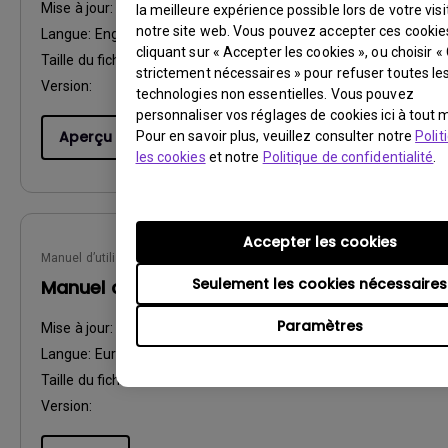
Mise à jour:
2016/11/10
la meilleure expérience possible lors de votre visi
notre site web. Vous pouvez accepter ces cookie
Langue:
English
cliquant sur « Accepter les cookies », ou choisir «
Taille du fichier:
4.68 MB
strictement nécessaires » pour refuser toutes le
Version:
technologies non essentielles. Vous pouvez
personnaliser vos réglages de cookies ici à tout
Aperçu
Pour en savoir plus, veuillez consulter notre
Polit
les cookies
et notre
Politique de confidentialité
.
Accepter les cookies
Manuel d’utilisation
Seulement les cookies nécessaires
Manuel d'utilisation
Paramètres
Mise à jour:
2016/11/10
Langue:
European French
Taille du fichier:
5.8 MB
Version: