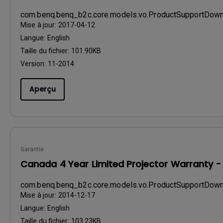
com.benq.benq_b2c.core.models.vo.ProductSupportDow
Mise à jour:
2017-04-12
Langue:
English
Taille du fichier:
101.90KB
Version:
11-2014
Aperçu
Garantie
Canada 4 Year Limited Projector Warranty -
com.benq.benq_b2c.core.models.vo.ProductSupportDo
Mise à jour:
2014-12-17
Langue:
English
Taille du fichier:
103.23KB