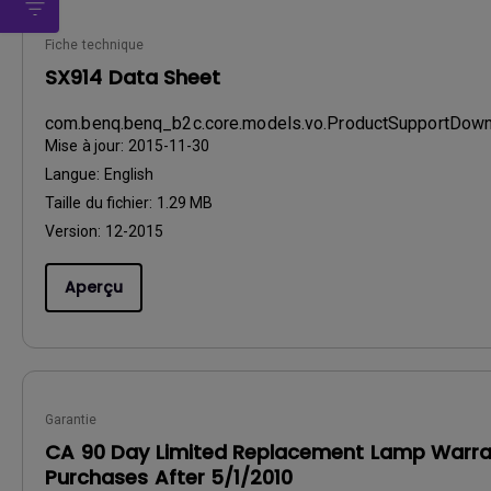
Fiche technique
SX914 Data Sheet
com.benq.benq_b2c.core.models.vo.ProductSupportDo
Mise à jour:
2015-11-30
Langue:
English
Taille du fichier:
1.29 MB
Version:
12-2015
Aperçu
Garantie
CA 90 Day Limited Replacement Lamp Warra
Purchases After 5/1/2010