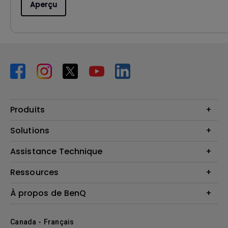
Aperçu
Produits
Vidéoprojecteurs
Solutions
Moniteurs
Business Display
Assistance Technique
Éclairage
Haut-parleur
Contactez-nous
Ressources
Download Search
Centre de connaissances
À propos de BenQ
Recycling
Deal Registration
Information générale
Présentation de l'entreprise
Canada - Français
Développement durable