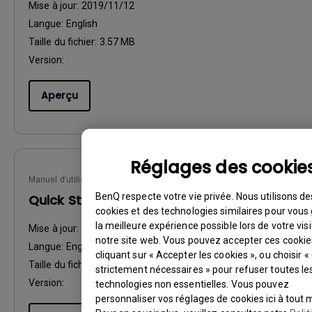
Mise à jour:
2019/11/12
Langue:
English
Taille du fichier:
3.57 MB
Version:
Aperçu
Réglages des cookie
Manuel d’utilisation
BenQ respecte votre vie privée. Nous utilisons de
Quick Start Guide
cookies et des technologies similaires pour vous 
la meilleure expérience possible lors de votre visi
Mise à jour:
2015/04/29
notre site web. Vous pouvez accepter ces cookie
Langue:
English
cliquant sur « Accepter les cookies », ou choisir 
Taille du fichier:
14.18 MB
strictement nécessaires » pour refuser toutes le
Version:
technologies non essentielles. Vous pouvez
personnaliser vos réglages de cookies ici à tout