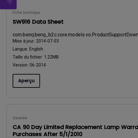
Fiche technique
SW916 Data Sheet
com.benq.benq_b2c.core.models.vo.ProductSupportDo
Mise à jour:
2014-07-03
Langue:
English
Taille du fichier:
1.22MB
Version:
06-2014
Aperçu
Garantie
CA 90 Day Limited Replacement Lamp Warra
Purchases After 5/1/2010