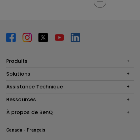
Produits
Vidéoprojecteurs
Solutions
Moniteurs
Business Display
Assistance Technique
Éclairage
Haut-parleur
Contactez-nous
Ressources
Download Search
Centre de connaissances
À propos de BenQ
Recycling
Deal Registration
Information générale
Présentation de l'entreprise
Canada - Français
Développement durable