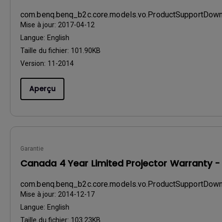
com.benq.benq_b2c.core.models.vo.ProductSupportDo
Mise à jour:
2017-04-12
Langue:
English
Taille du fichier:
101.90KB
Version:
11-2014
Aperçu
Garantie
Canada 4 Year Limited Projector Warranty -
com.benq.benq_b2c.core.models.vo.ProductSupportDo
Mise à jour:
2014-12-17
Langue:
English
Taille du fichier:
103.23KB