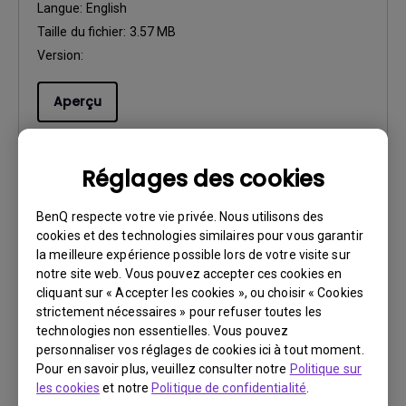
Langue:
English
Taille du fichier:
3.57 MB
Version:
Aperçu
Réglages des cookies
Manuel d’utilisation
BenQ respecte votre vie privée. Nous utilisons des
Installation Guide
cookies et des technologies similaires pour vous garantir
la meilleure expérience possible lors de votre visite sur
notre site web. Vous pouvez accepter ces cookies en
Mise à jour:
2017/10/17
cliquant sur « Accepter les cookies », ou choisir « Cookies
Langue:
English
strictement nécessaires » pour refuser toutes les
Taille du fichier:
2.03 MB
technologies non essentielles. Vous pouvez
Version:
personnaliser vos réglages de cookies ici à tout moment.
Pour en savoir plus, veuillez consulter notre
Politique sur
les cookies
et notre
Politique de confidentialité
.
Aperçu